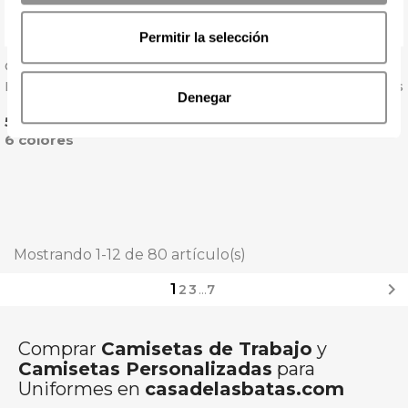
Permitir la selección
Camiseta Mujer Cuello
Camiseta De Mujer Rayas
Pico Imperial V - Sol's
Marino Miles Women - Sol's
Denegar
Precio
Precio
5,79 € + IVA
8,84 € + IVA
6 colores
Mostrando 1-12 de 80 artículo(s)

1
2
3
…
7
Comprar
Camisetas de Trabajo
y
Camisetas Personalizadas
para
Uniformes en
casadelasbatas.com