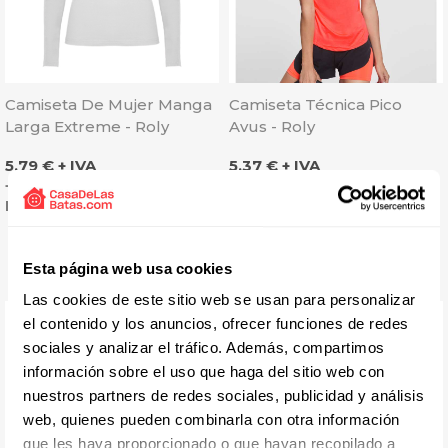
Camiseta De Mujer Manga
Camiseta Técnica Pico
Larga Extreme - Roly
Avus - Roly
Precio
Precio
5,79 € + IVA
5,37 € + IVA
+ 10 colores
6 colores
Disponible 24 / 48 H
Esta página web usa cookies
Las cookies de este sitio web se usan para personalizar
el contenido y los anuncios, ofrecer funciones de redes
sociales y analizar el tráfico. Además, compartimos
información sobre el uso que haga del sitio web con
nuestros partners de redes sociales, publicidad y análisis
web, quienes pueden combinarla con otra información
que les haya proporcionado o que hayan recopilado a