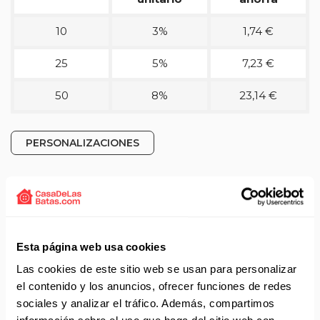
10
3%
1,74 €
25
5%
7,23 €
50
8%
23,14 €
PERSONALIZACIONES
Detalles técnicos del producto
Camiseta de mujer con cuello de pico disponible en
Esta página web usa cookies
múltiples colores.
Destaca respecto otros modelos por su tejido con un
Las cookies de este sitio web se usan para personalizar
gramaje superior de 190.
el contenido y los anuncios, ofrecer funciones de redes
Modelo Imperial V Women con corte semi entallado.
sociales y analizar el tráfico. Además, compartimos
Manga corta.