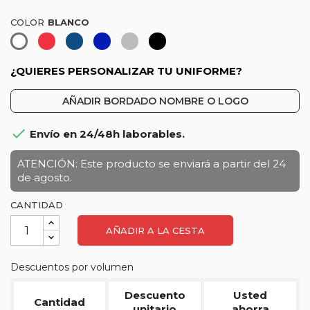
COLOR
Rojo
Azul
Azulina
Gris
Negro
Blanco
marino
vigoré
¿QUIERES PERSONALIZAR TU UNIFORME?
AÑADIR BORDADO NOMBRE O LOGO

Envío en 24/48h laborables.
ATENCIÓN: Este producto se enviará a partir del 24
de agosto.
CANTIDAD
AÑADIR A LA CESTA
Descuentos por volumen
Descuento
Usted
Cantidad
unitario
ahorra