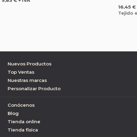
9,83 € + IVA
Precio
16,45 € 
Tejido 
Nuevos Productos
Top Ventas
Nuestras marcas
Personalizar Producto
Conócenos
Blog
Tienda online
Tienda física