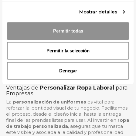
durabilidad del diseño.
Mostrar detalles
Técnicas de
Personalización de Uniformes
:
Bordado y Serigrafía
Descubre la técnica ideal para tus prendas.
Permitir todas
Ofrecemos el
bordado de logos
, perfecto para un
acabado elegante, duradero y de alta calidad en
chaquetas de chef, chalecos o batas de trabajo. Para
Permitir la selección
grandes volúmenes y diseños sencillos, la
serigrafía
textil
es la opción más económica y rápida, ideal para
camisetas, polos y ropa deportiva. Nuestro equipo te
asesorará para elegir la mejor técnica que se ajuste al
Denegar
tejido y al presupuesto de tu
uniforme corporativo
.
Ventajas de
Personalizar Ropa Laboral
para
Empresas
La
personalización de uniformes
es vital para
reforzar la identidad visual de tu negocio. Facilitamos
el proceso, desde el diseño inicial hasta la entrega
final de las prendas listas para usar. Al invertir en
ropa
de trabajo personalizada
, aseguras que tu marca
esté visible y asociada a la calidad y profesionalidad