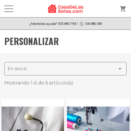
shopping_cart
¿Necesitas ayuda?
933 890 759
/
616 880 581
PERSONALIZAR

En stock
Mostrando 1-6 de 6 artículo(s)