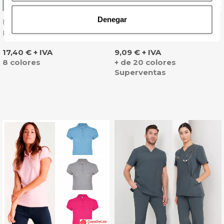
Denegar
Pantalón Trabajo
Polo De Hombre Star -
Multibolsillos Confort Fit -
Roly
Monza
Precio
Precio
17,40 € + IVA
9,09 € + IVA
8 colores
+ de 20 colores
Superventas