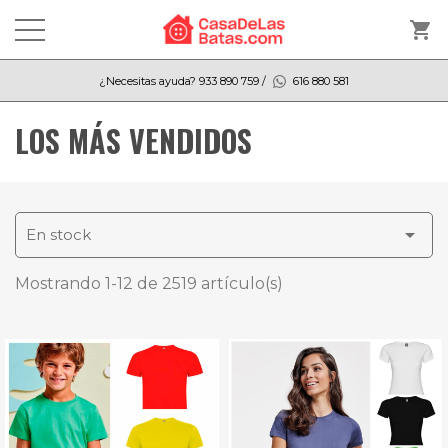
shopping_cart
¿Necesitas ayuda?
933 890 759
/
616 880 581
LOS MÁS VENDIDOS

En stock
Mostrando 1-12 de 2519 artículo(s)