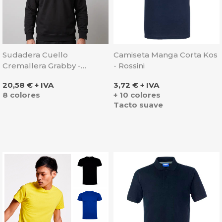
Sudadera Cuello
Camiseta Manga Corta Kos
Cremallera Grabby -
- Rossini
Rossini
Precio
Precio
20,58 € + IVA
3,72 € + IVA
8 colores
+ 10 colores
Tacto suave