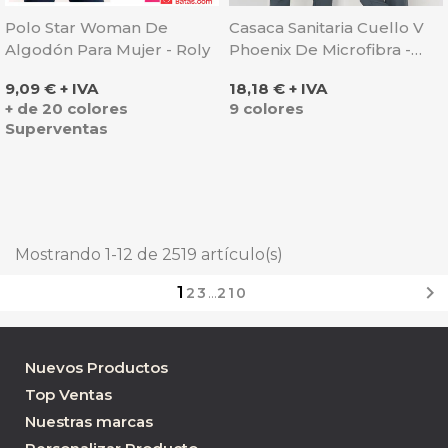
Polo Star Woman De
Casaca Sanitaria Cuello V
Algodón Para Mujer - Roly
Phoenix De Microfibra -
Monza
Precio
Precio
9,09 € + IVA
18,18 € + IVA
+ de 20 colores
9 colores
Superventas
Mostrando 1-12 de 2519 artículo(s)

1
2
3
…
210
Nuevos Productos
Top Ventas
Nuestras marcas