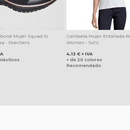
aboral Mujer Squad Sr
Camiseta Mujer Entallada 
sa - Skechers
Women - Sol's
Precio
VA
4,13 € + IVA
lásticos
+ de 20 colores
Recomendado