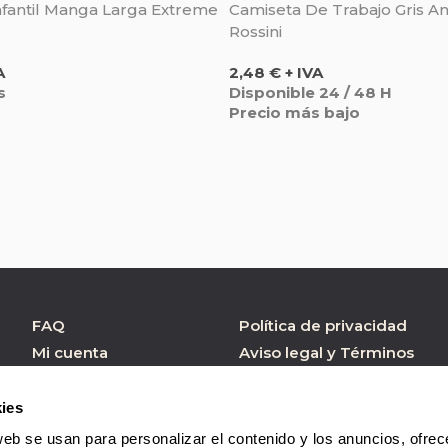
nfantil Manga Larga Extreme
Camiseta De Trabajo Gris Ant
Rossini
Precio
A
2,48 € + IVA
s
Disponible 24 / 48 H
Precio más bajo
FAQ
Política de privacidad
Mi cuenta
Aviso legal y Términos
de Uso
Atención al cliente
Política de cookies
Formulario contacto
ies
Condiciones de
web se usan para personalizar el contenido y los anuncios, ofrec