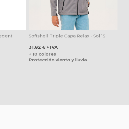
Regent
Softshell Triple Capa Relax - Sol´s
Precio
31,82 € + IVA
+ 10 colores
Protección viento y lluvia