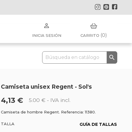
Instagram
Pinterest
Faceb

(0)
INICIA SESIÓN
CARRITO

Camiseta unisex Regent - Sol's
4,13 €
5.00 €
- IVA incl.
Camiseta de hombre Regent. Referencia: 11380.
TALLA
GUÍA DE TALLAS