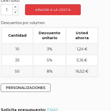
CANTIDAD
AÑADIR A LA CESTA
Descuentos por volumen
Descuento
Usted
Cantidad
unitario
ahorra
10
3%
1,24 €
25
5%
5,16 €
50
8%
16,52 €
PERSONALIZACIONES
Solicita presupuesto:
EMAIL