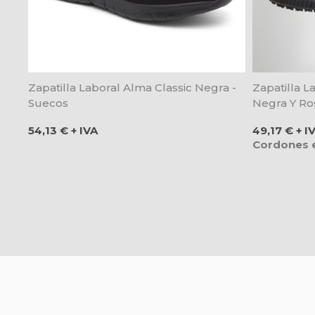
Zapatilla Laboral Alma Classic Negra -
Zapatilla L
Suecos
Negra Y Ro
Precio
Precio
54,13 € + IVA
49,17 € + I
Cordones e