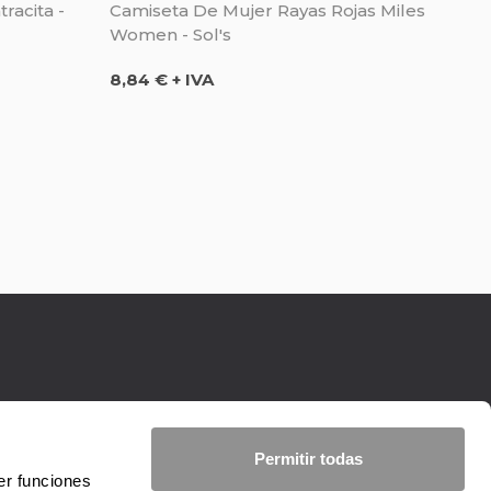
racita -
Camiseta De Mujer Rayas Rojas Miles
Women - Sol's
Precio
8,84 € + IVA
Permitir todas
er funciones