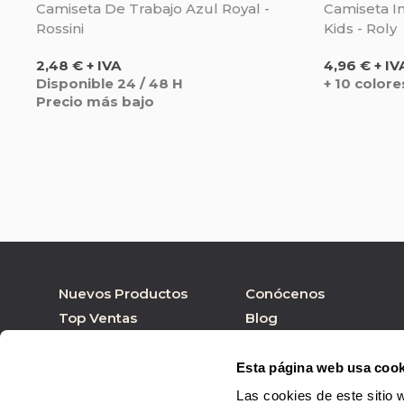
Camiseta De Trabajo Azul Royal -
Camiseta I
Rossini
Kids - Roly
Precio
Precio
2,48 € + IVA
4,96 € + IV
Disponible 24 / 48 H
+ 10 colore
Precio más bajo
Nuevos Productos
Conócenos
Top Ventas
Blog
Nuestras marcas
Tienda online
Personalizar Producto
Tienda física
Esta página web usa cook
Las cookies de este sitio 