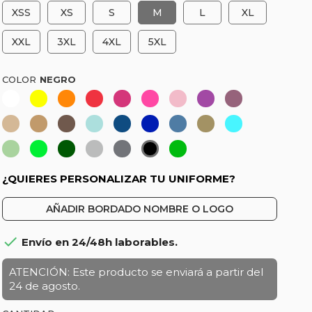
XSS
XS
S
M
L
XL
XXL
3XL
4XL
5XL
COLOR
Blanco
Amarillo
Naranja-
Rojo
Fucsia
Rosa
Rosa
Morado
Burdeos
Coral
claro
Beige-
Marrón
Marrón
Celeste
Azul
Azulina
Azul
Caqui-
Turquesa
Crema
Camel
marino
Denim
Verde
Pistacho
Verde
Verde
Gris
Gris
Verde
Negro
caza
lima
botella
vigoré
marengo
hierba
¿QUIERES PERSONALIZAR TU UNIFORME?
AÑADIR BORDADO NOMBRE O LOGO

Envío en 24/48h laborables.
ATENCIÓN: Este producto se enviará a partir del
24 de agosto.