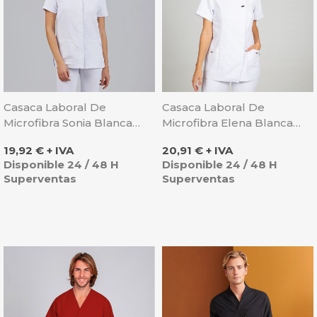
Casaca Laboral De
Casaca Laboral De
Microfibra Sonia Blanca
Microfibra Elena Blanca
Con Corchetes - Gary's
Con Corchetes - Gary's
Precio
Precio
19,92 € + IVA
20,91 € + IVA
Disponible 24 / 48 H
Disponible 24 / 48 H
Superventas
Superventas