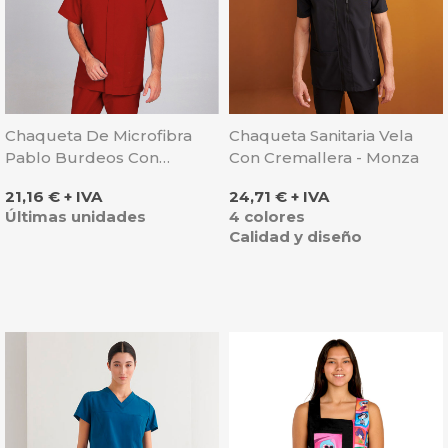
Chaqueta De Microfibra
Chaqueta Sanitaria Vela
Pablo Burdeos Con
Con Cremallera - Monza
Corchete Oculto - Gary's
Precio
Precio
21,16 € + IVA
24,71 € + IVA
Últimas unidades
4 colores
Calidad y diseño