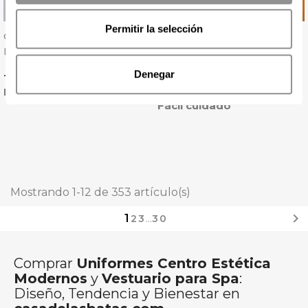
Permitir la selección
Casaca Laboral Antártida
Chaqueta Mujer Vela
Negra Tejido Strech -
Manga Larga - Monza
Gary's
Denegar
Precio
Precio
19,79 € + IVA
27,69 € + IVA
Lo más vendido
2 colores
Fácil cuidado
Mostrando 1-12 de 353 artículo(s)

1
2
3
…
30
Comprar
Uniformes Centro Estética
Modernos
y
Vestuario para Spa
:
Diseño, Tendencia y Bienestar en