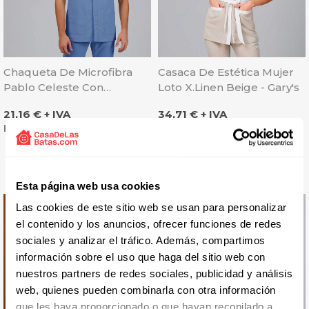
Chaqueta De Microfibra
Casaca De Estética Mujer
Pablo Celeste Con
Loto X.Linen Beige - Gary's
Corchete Oculto - Gary's
Precio
Precio
21,16 € + IVA
34,71 € + IVA
Microfibra
Lo más vendido
Esta página web usa cookies
Las cookies de este sitio web se usan para personalizar
el contenido y los anuncios, ofrecer funciones de redes
sociales y analizar el tráfico. Además, compartimos
información sobre el uso que haga del sitio web con
nuestros partners de redes sociales, publicidad y análisis
web, quienes pueden combinarla con otra información
que les haya proporcionado o que hayan recopilado a