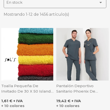

En stock
Mostrando 1-12 de 1456 artículo(s)
Toalla Pequeña De
Pantalón Deportivo
Invitado De 30 X 50 Island -
Sanitario Phoenix De
Sol's
Microfibra - Monza
Precio
Precio
1,61 € + IVA
19,42 € + IVA
+ 10 colores
+ 10 colores