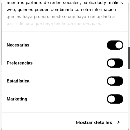
nuestros partners de redes sociales, publicidad y análisis
web, quienes pueden combinarla con otra información
que les haya proporcionado o que hayan recopilado a
partir del uso que haya hecho de sus servicios.
Selección
Necesarias
de
FILTER
consentimiento
Preferencias
Casulla Poliéster Con
Chaqueta De Trabajo
Bolsillo Low Cost - Gary's
Blanca De Manga Corta
Estadística
Con Corchetes Y Sin Cuello
Precio
Precio
11,53 € + IVA
19,42 € + IVA
+ 10 colores
Disponible 24 / 48 H
Marketing
Disponible 24 / 48 H
Mostrar detalles