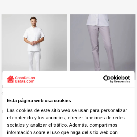
Pantalón Laboral Unisex
Pantalón Unisex De Sarga
Con Cintura Elástica Blanco
Con Goma - Gary's
Esta página web usa cookies
Precio
Precio
15,70 € + IVA
15,29 € + IVA
Las cookies de este sitio web se usan para personalizar
Disponible 24 / 48 H
+ 10 colores
el contenido y los anuncios, ofrecer funciones de redes
sociales y analizar el tráfico. Además, compartimos
información sobre el uso que haga del sitio web con