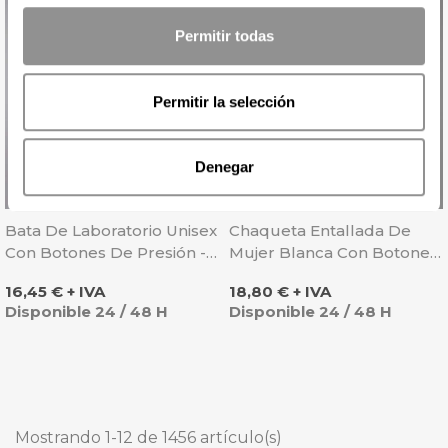
Permitir todas
Permitir la selección
Denegar
Bata De Laboratorio Unisex
Chaqueta Entallada De
Con Botones De Presión -
Mujer Blanca Con Botones
Sager
Y Cuello Mao
Precio
Precio
16,45 € + IVA
18,80 € + IVA
Disponible 24 / 48 H
Disponible 24 / 48 H
Mostrando 1-12 de 1456 artículo(s)