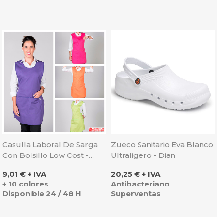
Casulla Laboral De Sarga
Zueco Sanitario Eva Blanco
Con Bolsillo Low Cost -
Ultraligero - Dian
Gary's
Precio
Precio
9,01 € + IVA
20,25 € + IVA
+ 10 colores
Antibacteriano
Disponible 24 / 48 H
Superventas