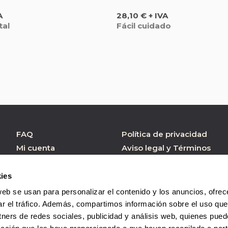
Precio
A
28,10 € + IVA
tal
Fácil cuidado
FAQ
Política de privacidad
Mi cuenta
Aviso legal y Términos
de Uso
Atención al cliente
Política de cookies
Formulario contacto
ies
Condiciones de
web se usan para personalizar el contenido y los anuncios, ofrec
Compra
ar el tráfico. Además, compartimos información sobre el uso que
tners de redes sociales, publicidad y análisis web, quienes pue