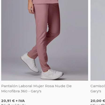
Pantalón Laboral Mujer Rosa Nude De
Camisol
Microfibra 360 - Gary's
Gary's
Precio
Precio
20,91 € + IVA
20,00 €