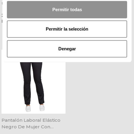
Ultraligero Antibacteriano -
Negro De Plana Bielástica
Permitir todas
Dian
Gary's - Outlet
Precio
Precio
20,25 € + IVA
17,36 € + IVA
Disponible 24 / 48 H
Permitir la selección
Denegar
Pantalón Laboral Elástico
Negro De Mujer Con
Bolsillos - Gary's