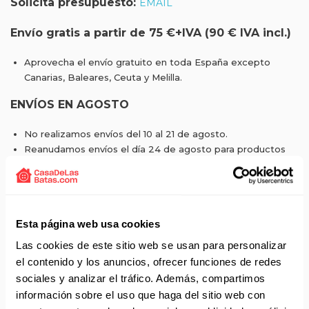
Solicita presupuesto:
EMAIL
Envío gratis a partir de 75 €+IVA (90 € IVA incl.)
Aprovecha el envío gratuito en toda España excepto
Canarias, Baleares, Ceuta y Melilla.
ENVÍOS EN AGOSTO
No realizamos envíos del 10 al 21 de agosto.
Reanudamos envíos el día 24 de agosto para productos
con disponibilidad 24/48 horas.
Si adquieres productos con distinto plazo de entrega, el
pedido se envía cuando está completo.
Los productos sin disponibilidad 24 horas serán servidos a
Esta página web usa cookies
partir de la fecha indicada en cada producto según fábrica.
IMPORTANTE PERSONALIZACIONES
: EL taller de
Las cookies de este sitio web se usan para personalizar
bordados y estampados está cerrado en agosto. Se
el contenido y los anuncios, ofrecer funciones de redes
reanudan las personalizaciones por orden de compra a
sociales y analizar el tráfico. Además, compartimos
partir de septiembre.
información sobre el uso que haga del sitio web con