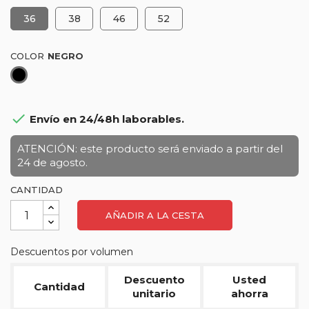
36
38
46
52
COLOR
Negro

Envío en 24/48h laborables.
ATENCIÓN: este producto será enviado a partir del
24 de agosto.
CANTIDAD
AÑADIR A LA CESTA
Descuentos por volumen
Descuento
Usted
Cantidad
unitario
ahorra