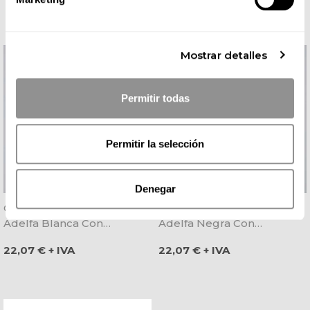
Mostrar detalles
Permitir todas
Permitir la selección
Denegar
Casaca Laboral De Mujer
Casaca Laboral De Mujer
Adelfa Blanca Con
Adelfa Negra Con
Corchetes - Gary's
Corchetes - Gary's
Precio
Precio
22,07 € + IVA
22,07 € + IVA