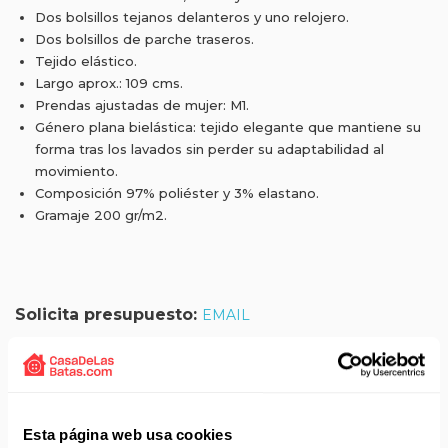
Dos bolsillos tejanos delanteros y uno relojero.
Dos bolsillos de parche traseros.
Tejido elástico.
Largo aprox.: 109 cms.
Prendas ajustadas de mujer: M1.
Género plana bielástica: tejido elegante que mantiene su
forma tras los lavados sin perder su adaptabilidad al
movimiento.
Composición 97% poliéster y 3% elastano.
Gramaje 200 gr/m2.
Solicita presupuesto:
EMAIL
Envío gratis a partir de 75 €+IVA (90 € IVA incl.)
Aprovecha el envío gratuito en toda España excepto
Canarias, Baleares, Ceuta y Melilla.
Esta página web usa cookies