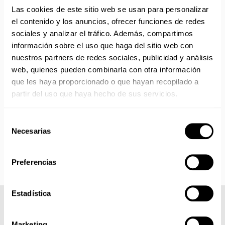
ENVÍOS EN AGOSTO
Las cookies de este sitio web se usan para personalizar
el contenido y los anuncios, ofrecer funciones de redes
No realizamos envíos del 10 al 21 de agosto.
sociales y analizar el tráfico. Además, compartimos
Reanudamos envíos el día 24 de agosto para productos
información sobre el uso que haga del sitio web con
con disponibilidad 24/48 horas.
nuestros partners de redes sociales, publicidad y análisis
Si adquieres productos con distinto plazo de entrega, el
web, quienes pueden combinarla con otra información
pedido se envía cuando está completo.
que les haya proporcionado o que hayan recopilado a
Los productos sin disponibilidad 24 horas serán servidos a
partir del uso que haya hecho de sus servicios.
partir de la fecha indicada en cada producto según fábrica.
IMPORTANTE PERSONALIZACIONES
: EL taller de
bordados y estampados está cerrado en agosto. Se
Selección
reanudan las personalizaciones por orden de compra a
Necesarias
de
partir de septiembre.
consentimiento
Preferencias
Estadística
COMPLETA TU LOOK
Marketing