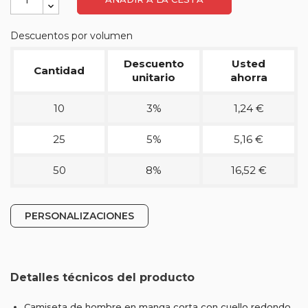
Descuentos por volumen
Descuento
Usted
Cantidad
unitario
ahorra
10
3%
1,24 €
25
5%
5,16 €
50
8%
16,52 €
PERSONALIZACIONES
Detalles técnicos del producto
Camiseta de hombre en manga corta con cuello redondo.