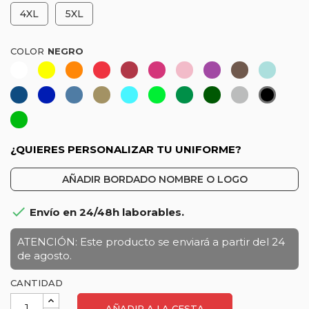
4XL
5XL
COLOR
Blanco
Amarillo
Naranja-
Rojo
Granate
Fucsia
Rosa
Morado
Marrón
Celest
Coral
claro
Azul
Azulina
Azul
Caqui-
Turquesa
Verde
Verde
Verde
Gris
Negro
marino
Denim
Verde
lima
botella
vigoré
Verde
caza
hierba
¿QUIERES PERSONALIZAR TU UNIFORME?
AÑADIR BORDADO NOMBRE O LOGO

Envío en 24/48h laborables.
ATENCIÓN: Este producto se enviará a partir del 24
de agosto.
CANTIDAD
AÑADIR A LA CESTA