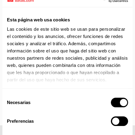
Aprovecha el envío gratuito en toda España excepto
Canarias, Baleares, Ceuta y Melilla.
ENVÍOS EN AGOSTO
Esta página web usa cookies
Las cookies de este sitio web se usan para personalizar
No realizamos envíos del 10 al 21 de agosto.
el contenido y los anuncios, ofrecer funciones de redes
Reanudamos envíos el día 24 de agosto para productos
sociales y analizar el tráfico. Además, compartimos
con disponibilidad 24/48 horas.
información sobre el uso que haga del sitio web con
Si adquieres productos con distinto plazo de entrega, el
pedido se envía cuando está completo.
nuestros partners de redes sociales, publicidad y análisis
Los productos sin disponibilidad 24 horas serán servidos a
web, quienes pueden combinarla con otra información
partir de la fecha indicada en cada producto según fábrica.
que les haya proporcionado o que hayan recopilado a
IMPORTANTE PERSONALIZACIONES
: EL taller de
partir del uso que haya hecho de sus servicios.
bordados y estampados está cerrado en agosto. Se
reanudan las personalizaciones por orden de compra a
Selección
partir de septiembre.
Necesarias
de
consentimiento
Preferencias