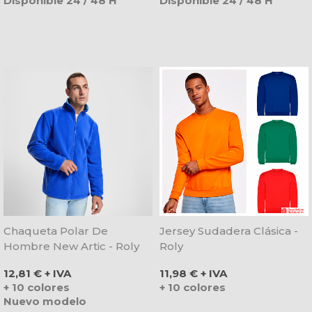
Disponible 24 / 48 H
Disponible 24 / 48 H
Chaqueta Polar De
Jersey Sudadera Clásica -
Hombre New Artic - Roly
Roly
Precio
Precio
12,81 € + IVA
11,98 € + IVA
+ 10 colores
+ 10 colores
Nuevo modelo