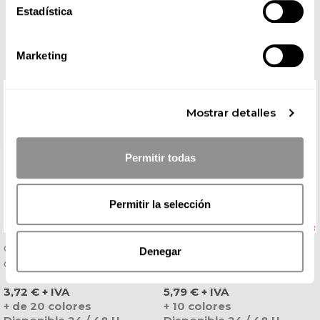
COMPLETA TU LOOK
Estadística
Marketing
Mostrar detalles
Permitir todas
Permitir la selección
Camiseta De Mujer Manga
Camiseta Manga Larga De
Denegar
Corta Jamaica - Roly
Hombre Extreme - Roly
Precio
Precio
3,72 € + IVA
5,79 € + IVA
+ de 20 colores
+ 10 colores