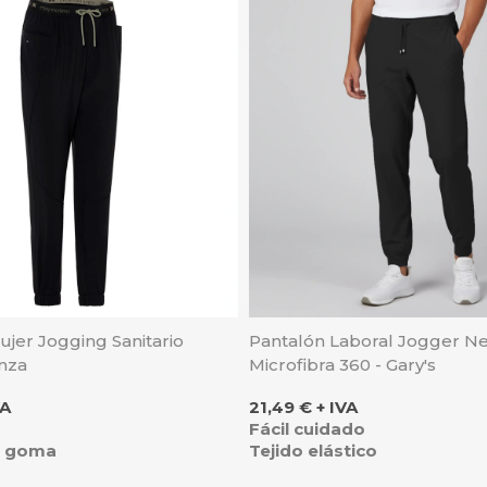
jer Jogging Sanitario
Pantalón Laboral Jogger N
nza
Microfibra 360 - Gary's
Precio
VA
21,49 € + IVA
Fácil cuidado
n goma
Tejido elástico