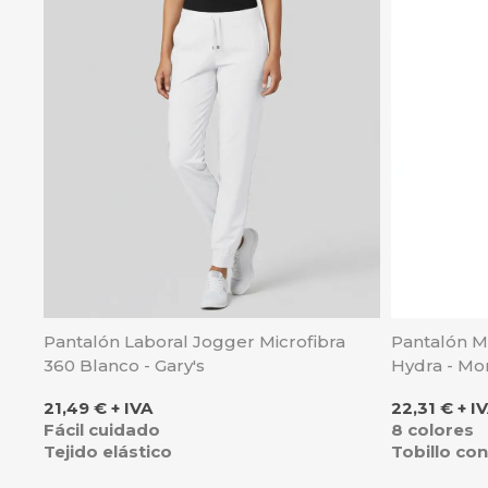
Pantalón Laboral Jogger Microfibra
Pantalón Mu
360 Blanco - Gary's
Hydra - Mo
Precio
Precio
21,49 € + IVA
22,31 € + I
Fácil cuidado
8 colores
Tejido elástico
Tobillo co