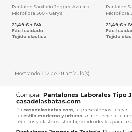
Pantalón Sanitario Jogger Azulina
Pantalón S
Microfibra 360 - Gary's
Microfibra 
Precio
Precio
21,49 € + IVA
21,49 € + I
Fácil cuidado
Fácil cuid
Tejido elástico
Tejido elás
Mostrando 1-12 de 28 artículo(s)
Comprar
Pantalones Laborales Tipo 
casadelasbatas.com
En
casadelasbatas.com
, te presentamos la revoluc
un
estilo moderno y urbano
sin renunciar a la fun
técnicos y elásticos (strech), siendo ideales para la s