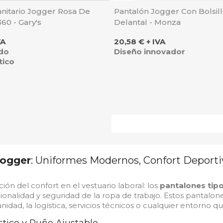
anitario Jogger Rosa De
Pantalón Jogger Con Bolsill
360 - Gary's
Delantal - Monza
Precio
VA
20,58 € + IVA
ado
Diseño innovador
tico
Jogger
: Uniformes Modernos, Confort Deporti
ión del confort en el vestuario laboral: los
pantalones tip
cionalidad y seguridad de la ropa de trabajo. Estos pantalo
anidad, la logística, servicios técnicos o cualquier entorno q