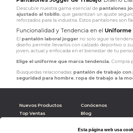
Pantalones Jogger de Trabajo
: Diseño El
Descubre nuestra gama esencial de
pantalones jo
ajustado al tobillo
, que garantizan un ajuste segur
reforzados para la industria. Estos pantalones son fá
Funcionalidad y Tendencia en el
Uniforme 
El
pantalón laboral jogger
no solo sigue la tendenc
diseño permite llevarlos con calzado deportivo o zue
joven, actual y enfocada en el bienestar de tu perso
Elige el uniforme que marca tendencia.
Compra pa
Búsquedas relacionadas:
pantalón de trabajo con 
seguridad para hombre
,
ropa de trabajo a la m
Nuevos Productos
Conócenos
Top Ventas
Blog
Nuestras marcas
Tienda online
Personalizar Producto
Tienda física
Esta página web usa cook