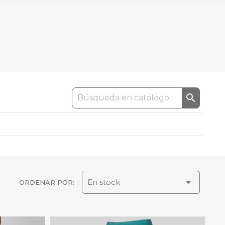


En stock
ORDENAR POR: