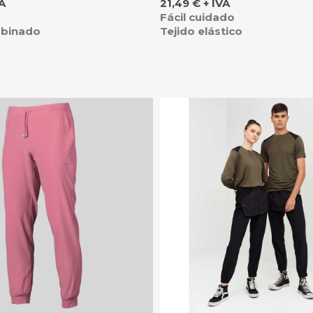
Precio
VA
21,49 € + IVA
Fácil cuidado
mbinado
Tejido elástico