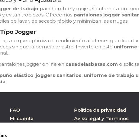
ástico y Puño Ajustable
gger de trabajo
para hombre y mujer. Contamos con model
o y evitan tropiezos. Ofrecemos
pantalones jogger sanitar
ciles de lavar, de secado rápido y minimizan las arrugas.
Tipo Jogger
ia, sino que optimiza el rendimiento al ofrecer gran liberta
cos sin que la pernera arrastre. Invierte en este
uniforme 
nal.
ntalones jogger online en
casadelasbatas.com
o solici
puño elástico
,
joggers sanitarios
,
uniforme de trabajo 
oda
.
FAQ
Política de privacidad
Mi cuenta
Aviso legal y Términos
de Uso
Atención al cliente
Política de cookies
Formulario contacto
ies