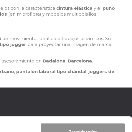
os con la característica
cintura elástica
y el
puño
ios
(en microfibra) y modelos multibolsillos
d de movimiento, ideal para trabajos dinámicos. Su
tipo jogger
para proyectar una imagen de marca
ta asesoramiento en
Badalona, Barcelona
.
urbano
,
pantalón laboral tipo chándal
,
joggers de
Permitir todas