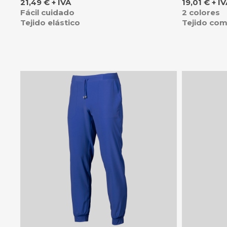
Precio
Precio
21,49 € + IVA
19,01 € + I
Fácil cuidado
2 colores
Tejido elástico
Tejido co