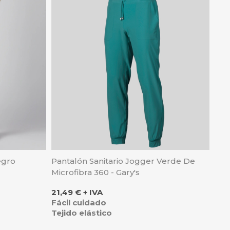
egro
Pantalón Sanitario Jogger Verde De
Microfibra 360 - Gary's
Precio
21,49 € + IVA
Fácil cuidado
Tejido elástico