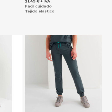
Precio
21,49 € + IVA
Fácil cuidado
Tejido elástico