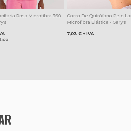
nitaria Rosa Microfibra 360
Gorro De Quirófano Pelo La
y's
Microfibra Elástica - Gary's
Precio
VA
7,03 € + IVA
tico
TAR