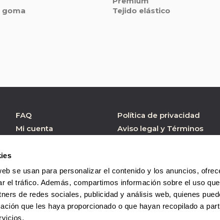
Premium
n goma
Tejido elástico
FAQ
Política de privacidad
Mi cuenta
Aviso legal y Términos
de Uso
Atención al cliente
Política de cookies
Formulario contacto
ies
Condiciones de
web se usan para personalizar el contenido y los anuncios, ofrec
Compra
ar el tráfico. Además, compartimos información sobre el uso que
tners de redes sociales, publicidad y análisis web, quienes pue
ación que les haya proporcionado o que hayan recopilado a parti
vicios.