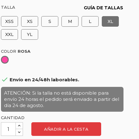
TALLA
GUÍA DE TALLAS
XSS
XS
S
M
L
XL
XXL
YL
COLOR
Rosa

Envío en 24/48h laborables.
ATENCIÓN: Si la talla no está disponible para
envío 24 horas el pedido será enviado a partir del
día 24 de agosto.
CANTIDAD
AÑADIR A LA CESTA