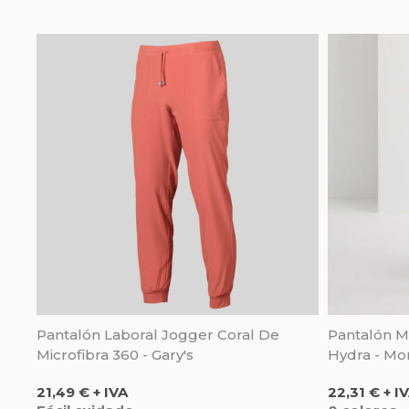
Pantalón Laboral Jogger Coral De
Pantalón Mu
Microfibra 360 - Gary's
Hydra - Mo
Precio
Precio
21,49 € + IVA
22,31 € + I