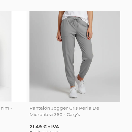
nim -
Pantalón Jogger Gris Perla De
Microfibra 360 - Gary's
Precio
21,49 € + IVA