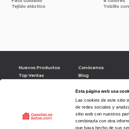
Fácil cuidado
8 colores
Tejido elástico
Tobillo co
Nuevos Productos
Conócenos
Top Ventas
Blog
Nuestras marcas
Tienda online
Personalizar Producto
Tienda física
Esta página web usa cook
Las cookies de este sitio 
de redes sociales y analiz
sitio web con nuestros par
combinarla con otra inform
que haya hecho de sus ser