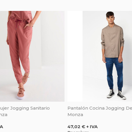
jer Jogging Sanitario
Pantalón Cocina Jogging De
nza
Monza
Precio
VA
47,02 € + IVA