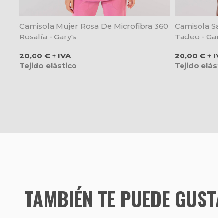
Camisola Mujer Rosa De Microfibra 360
Camisola Sa
Rosalía - Gary's
Tadeo - Gar
Precio
Precio
20,00 € + IVA
20,00 € + I
Tejido elástico
Tejido elás
TAMBIÉN TE PUEDE GUS