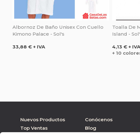
Albornoz De Baño Unisex Con Cuello
Toalla De 
Kimono Palace - Sol's
Island - Sol
Precio
Precio
33,88 € + IVA
4,13 € + IV
+ 10 colore
Nuevos Productos
Conócenos
Top Ventas
Blog
Nuestras marcas
Tienda online