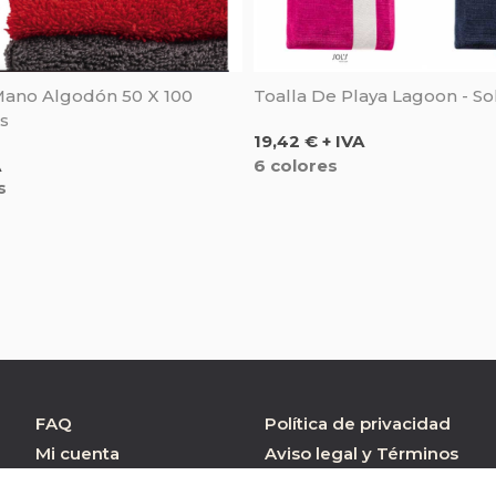
Mano Algodón 50 X 100
Toalla De Playa Lagoon - Sol
's
Precio
19,42 € + IVA
6 colores
A
s
FAQ
Política de privacidad
Mi cuenta
Aviso legal y Términos
de Uso
Atención al cliente