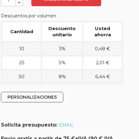
Descuentos por volumen
Descuento
Usted
Cantidad
unitario
ahorra
10
3%
0,48 €
25
5%
2,01 €
50
8%
6,44 €
PERSONALIZACIONES
Solicita presupuesto:
EMAIL
Envío gratis a partir de 75 €+IVA (90 € IVA