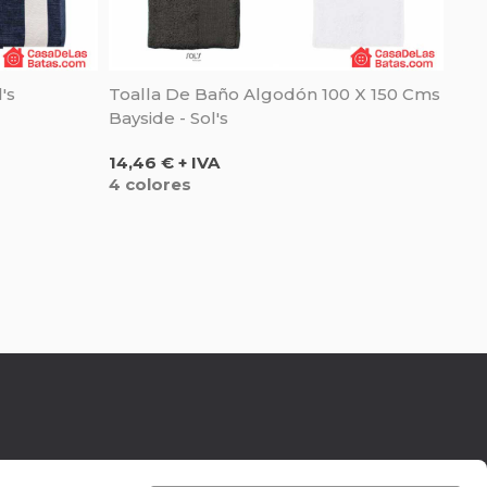
's
Toalla De Baño Algodón 100 X 150 Cms
Bayside - Sol's
Precio
14,46 € + IVA
4 colores