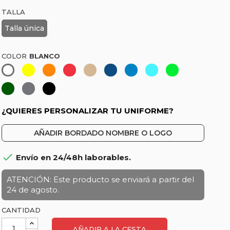
TALLA
Talla única
COLOR
Amarillo
Naranja-
Rojo
Beige-
Azul
Azul
Turquesa
Verde
Blanco
Coral
Crema
marino
lima
Verde
Gris
Negro
botella
marengo
¿QUIERES PERSONALIZAR TU UNIFORME?
AÑADIR BORDADO NOMBRE O LOGO

Envío en 24/48h laborables.
ATENCIÓN: Este producto se enviará a partir del
24 de agosto.
CANTIDAD
AÑADIR A LA CESTA