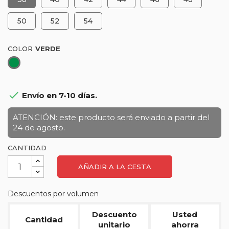
50
52
54
COLOR
Verde

Envío en 7-10 días.
ATENCIÓN: este producto será enviado a partir del
24 de agosto.
CANTIDAD
AÑADIR A LA CESTA
Descuentos por volumen
Descuento
Usted
Cantidad
unitario
ahorra