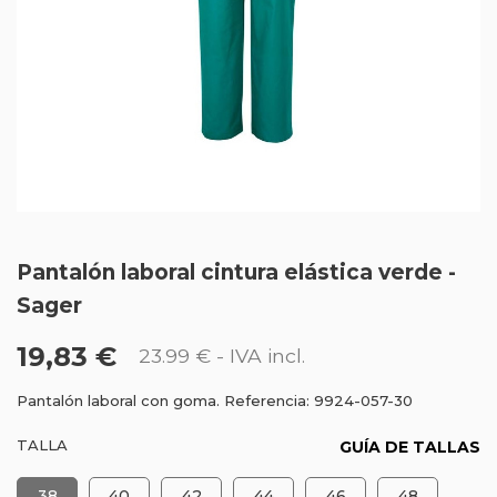
Pantalón laboral cintura elástica verde -
Sager
19,83 €
23.99 €
- IVA incl.
Pantalón laboral con goma. Referencia: 9924-057-30
TALLA
GUÍA DE TALLAS
38
40
42
44
46
48