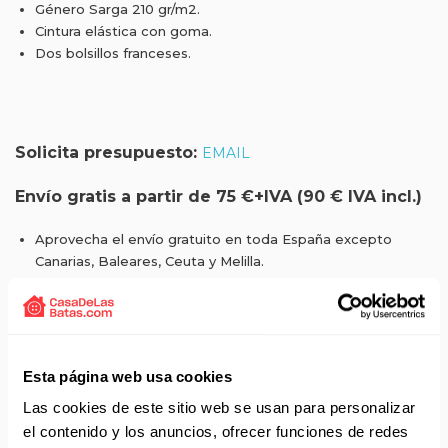
Género Sarga 210 gr/m2.
Cintura elástica con goma.
Dos bolsillos franceses.
Solicita presupuesto:
EMAIL
Envío gratis a partir de 75 €+IVA (90 € IVA incl.)
Aprovecha el envío gratuito en toda España excepto
Canarias, Baleares, Ceuta y Melilla.
ENVÍOS EN AGOSTO
No realizamos envíos del 10 al 21 de agosto.
Reanudamos envíos el día 24 de agosto para productos
Esta página web usa cookies
con disponibilidad 24/48 horas.
Las cookies de este sitio web se usan para personalizar
Si adquieres productos con distinto plazo de entrega, el
pedido se envía cuando está completo.
el contenido y los anuncios, ofrecer funciones de redes