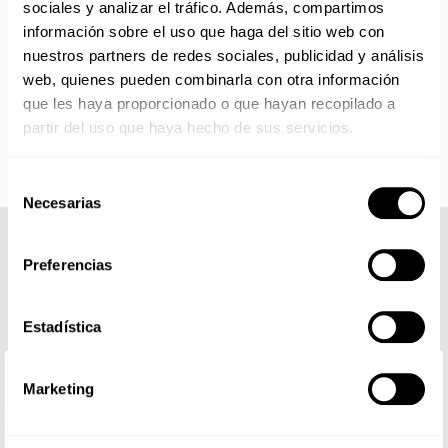
Los productos sin disponibilidad 24 horas serán servidos a
sociales y analizar el tráfico. Además, compartimos
partir de la fecha indicada en cada producto según fábrica.
información sobre el uso que haga del sitio web con
IMPORTANTE PERSONALIZACIONES
: EL taller de
nuestros partners de redes sociales, publicidad y análisis
bordados y estampados está cerrado en agosto. Se
web, quienes pueden combinarla con otra información
reanudan las personalizaciones por orden de compra a
que les haya proporcionado o que hayan recopilado a
partir de septiembre.
partir del uso que haya hecho de sus servicios.
Selección
Necesarias
de
consentimiento
COMPLETA TU LOOK
Preferencias
Estadística
Marketing