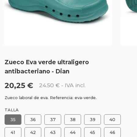
Zueco Eva verde ultraligero
antibacteriano - Dian
20,25 €
24.50 €
- IVA incl.
Zueco laboral de eva. Referencia: eva-verde.
TALLA
35
36
37
38
39
40
41
42
43
44
45
46