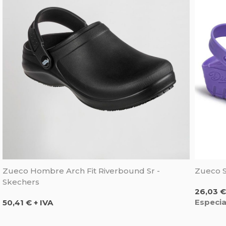
Zueco Hombre Arch Fit Riverbound Sr -
Zueco Sa
Skechers
Precio
26,03 €
Precio
Especia
50,41 € + IVA