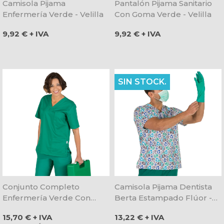
Camisola Pijama
Pantalón Pijama Sanitario
Enfermería Verde - Velilla
Con Goma Verde - Velilla
Precio
Precio
9,92 € + IVA
9,92 € + IVA
SIN STOCK.
Conjunto Completo
Camisola Pijama Dentista
Enfermería Verde Con
Berta Estampado Flúor -
Cuello De Pico - Gary's
Oferta
Precio
Precio
15,70 € + IVA
13,22 € + IVA