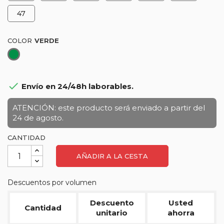
47
COLOR
Verde

Envío en 24/48h laborables.
ATENCIÓN: este producto será enviado a partir del
24 de agosto.
CANTIDAD
AÑADIR A LA CESTA
Descuentos por volumen
Descuento
Usted
Cantidad
unitario
ahorra