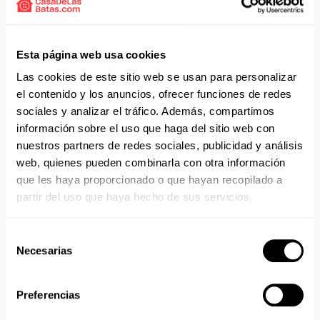
Solicita presupuesto:
EMAIL
Envío gratis a partir de 75 €+IVA (90 € IVA incl.)
Esta página web usa cookies
Aprovecha el envío gratuito en toda España excepto
Las cookies de este sitio web se usan para personalizar
Canarias, Baleares, Ceuta y Melilla.
el contenido y los anuncios, ofrecer funciones de redes
sociales y analizar el tráfico. Además, compartimos
ENVÍOS EN AGOSTO
información sobre el uso que haga del sitio web con
nuestros partners de redes sociales, publicidad y análisis
No realizamos envíos del 10 al 21 de agosto.
web, quienes pueden combinarla con otra información
Reanudamos envíos el día 24 de agosto para productos
que les haya proporcionado o que hayan recopilado a
con disponibilidad 24/48 horas.
partir del uso que haya hecho de sus servicios.
Si adquieres productos con distinto plazo de entrega, el
pedido se envía cuando está completo.
Los productos sin disponibilidad 24 horas serán servidos a
Selección
partir de la fecha indicada en cada producto según fábrica.
Necesarias
de
IMPORTANTE PERSONALIZACIONES
: EL taller de
consentimiento
bordados y estampados está cerrado en agosto. Se
reanudan las personalizaciones por orden de compra a
Preferencias
partir de septiembre.