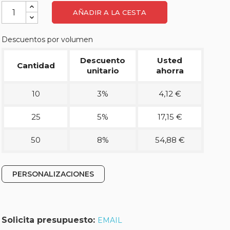
AÑADIR A LA CESTA
Descuentos por volumen
Descuento
Usted
Cantidad
unitario
ahorra
10
3%
4,12 €
25
5%
17,15 €
50
8%
54,88 €
PERSONALIZACIONES
Solicita presupuesto:
EMAIL