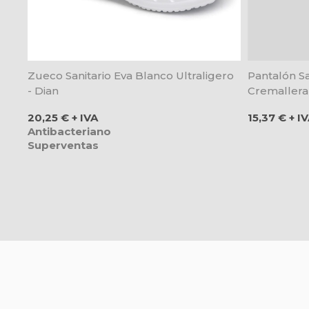
Zueco Sanitario Eva Blanco Ultraligero
Pantalón Sa
- Dian
Cremallera Y
Precio
Precio
20,25 € + IVA
15,37 € + I
Antibacteriano
Superventas