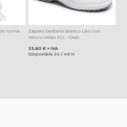
Todo Goma
Zapato Sanitario Blanco Liso Con
s
Velcro Milan SCL - Dian
Precio
33,80 € + IVA
Disponible 24 / 48 H