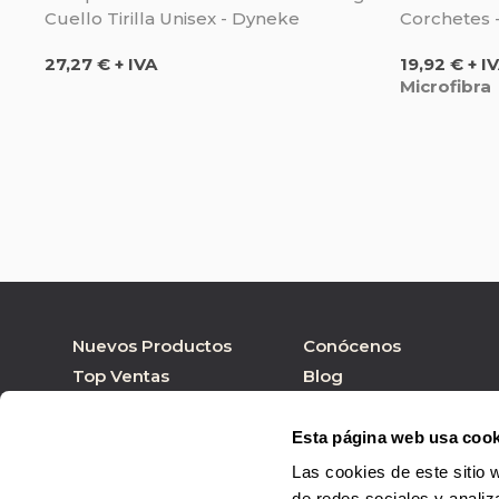
Cuello Tirilla Unisex - Dyneke
Corchetes -
Precio
Precio
27,27 € + IVA
19,92 € + I
Microfibra
Nuevos Productos
Conócenos
Top Ventas
Blog
Nuestras marcas
Tienda online
Personalizar Producto
Tienda física
Esta página web usa cook
Las cookies de este sitio 
de redes sociales y analiz