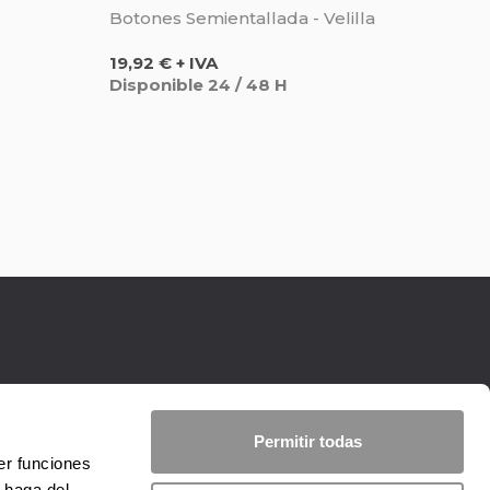
Botones Semientallada - Velilla
Precio
19,92 € + IVA
Disponible 24 / 48 H
Permitir todas
er funciones
 haga del