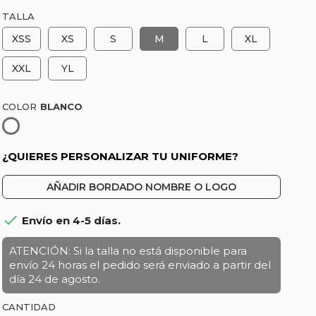
TALLA
XSS
XS
S
M
L
XL
XXL
YL
COLOR
Blanco
¿QUIERES PERSONALIZAR TU UNIFORME?
AÑADIR BORDADO NOMBRE O LOGO

Envío en 4-5 días.
ATENCIÓN: Si la talla no está disponible para
envío 24 horas el pedido será enviado a partir del
día 24 de agosto.
CANTIDAD