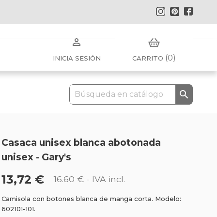
Instagram
Pinterest
Faceb

(0)
INICIA SESIÓN
CARRITO

Casaca unisex blanca abotonada
unisex - Gary's
13,72 €
16.60 €
- IVA incl.
Camisola con botones blanca de manga corta. Modelo:
602101-101.