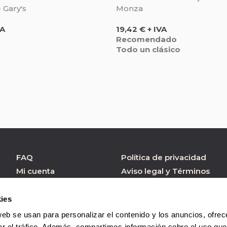
 Gary's
Monza
Precio
VA
19,42 € + IVA
Recomendado
Todo un clásico
FAQ
Política de privacidad
Mi cuenta
Aviso legal y Términos
de Uso
Atención al cliente
Política de cookies
Formulario contacto
ies
Condiciones de
web se usan para personalizar el contenido y los anuncios, ofrec
Compra
ar el tráfico. Además, compartimos información sobre el uso que