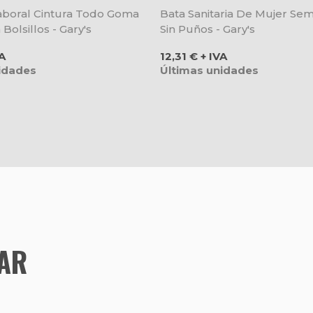
aboral Cintura Todo Goma
Bata Sanitaria De Mujer Sem
Bolsillos - Gary's
Sin Puños - Gary's
Precio
VA
12,31 € + IVA
idades
Últimas unidades
TAR