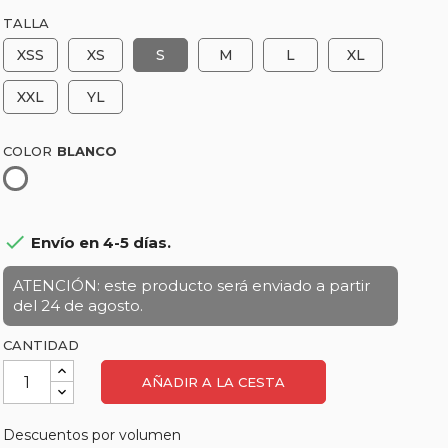
TALLA
XSS
XS
S
M
L
XL
XXL
YL
COLOR
Blanco

Envío en 4-5 días.
ATENCIÓN: este producto será enviado a partir
del 24 de agosto.
CANTIDAD
AÑADIR A LA CESTA
Descuentos por volumen