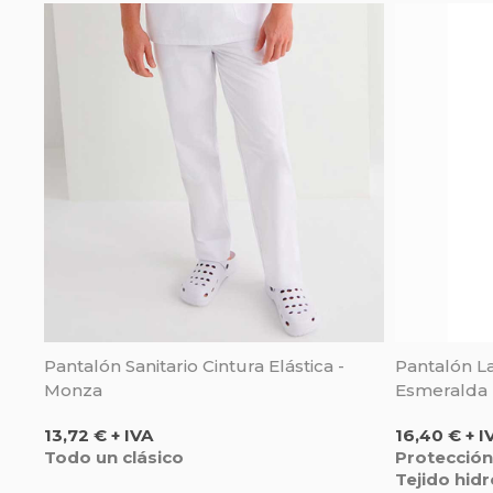
Pantalón Sanitario Cintura Elástica -
Pantalón L
Monza
Esmeralda -
Precio
Precio
13,72 € + IVA
16,40 € + I
Todo un clásico
Protección
Tejido hid