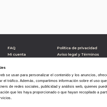
FAQ
Política de privacidad
Mi cuenta
Aviso legal y Términos
de Uso
Atención al cliente
Política de cookies
Formulario contacto
ies
Condiciones de
web se usan para personalizar el contenido y los anuncios, ofrec
Compra
ar el tráfico. Además, compartimos información sobre el uso que
tners de redes sociales, publicidad y análisis web, quienes pue
ación que les haya proporcionado o que hayan recopilado a parti
vicios.