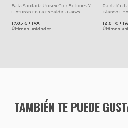
Bata Sanitaria Unisex Con Botones Y
Pantalón L
Cinturón En La Espalda - Gary's
Blanco Con 
Precio
Precio
17,85 € + IVA
12,81 € + I
Últimas unidades
Últimas un
TAMBIÉN TE PUEDE GUS