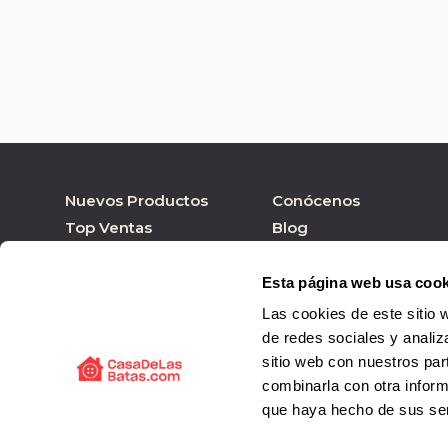
Nuevos Productos
Conócenos
Top Ventas
Blog
Nuestras marcas
Tienda online
Personalizar Producto
Tienda física
Esta página web usa cook
Las cookies de este sitio 
de redes sociales y analiz
sitio web con nuestros par
combinarla con otra inform
que haya hecho de sus ser