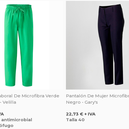
aboral De Microfibra Verde
Pantalón De Mujer Microfibr
 Velilla
Negro - Gary's
Precio
VA
22,73 € + IVA
 antimicrobial
Talla 40
rófugo