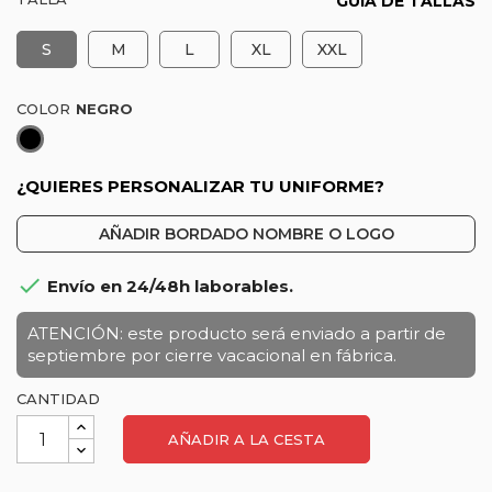
GUÍA DE TALLAS
S
M
L
XL
XXL
COLOR
Negro
¿QUIERES PERSONALIZAR TU UNIFORME?
AÑADIR BORDADO NOMBRE O LOGO

Envío en 24/48h laborables.
ATENCIÓN: este producto será enviado a partir de
septiembre por cierre vacacional en fábrica.
CANTIDAD
AÑADIR A LA CESTA