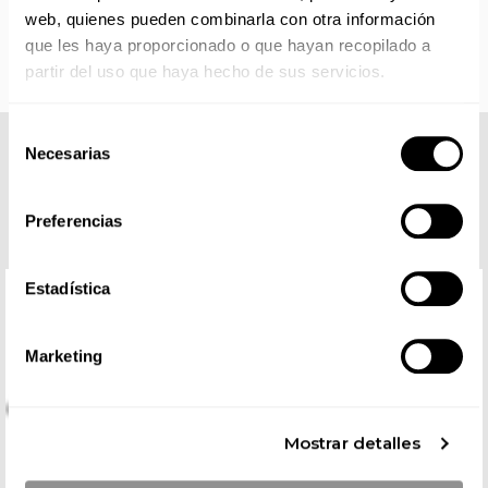
partir de septiembre.
web, quienes pueden combinarla con otra información
que les haya proporcionado o que hayan recopilado a
partir del uso que haya hecho de sus servicios.
Selección
Necesarias
de
COMPLETA TU LOOK
consentimiento
Preferencias
Estadística
Marketing
Mostrar detalles