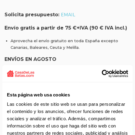
Solicita presupuesto:
EMAIL
Envío gratis a partir de 75 €+IVA (90 € IVA incl.)
Aprovecha el envío gratuito en toda España excepto
Canarias, Baleares, Ceuta y Melilla.
ENVÍOS EN AGOSTO
No realizamos envíos del 10 al 21 de agosto.
Reanudamos envíos el día 24 de agosto para productos
con disponibilidad 24/48 horas.
Si adquieres productos con distinto plazo de entrega, el
Esta página web usa cookies
pedido se envía cuando está completo.
Las cookies de este sitio web se usan para personalizar
Los productos sin disponibilidad 24 horas serán servidos a
el contenido y los anuncios, ofrecer funciones de redes
partir de la fecha indicada en cada producto según fábrica.
IMPORTANTE PERSONALIZACIONES
: EL taller de
sociales y analizar el tráfico. Además, compartimos
bordados y estampados está cerrado en agosto. Se
información sobre el uso que haga del sitio web con
reanudan las personalizaciones por orden de compra a
nuestros partners de redes sociales, publicidad y análisis