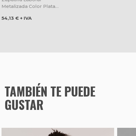
Metalizada Color Plata
Alma - Suecos
Precio
54,13 € + IVA
TAMBIÉN TE PUEDE
GUSTAR