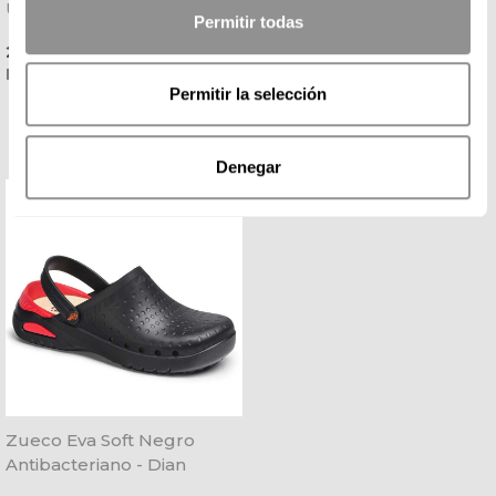
Ultraligero Antibacteriano -
Classic Negra - Suecos
Permitir todas
Dian
Precio
Precio
20,25 € + IVA
54,13 € + IVA
Disponible 24 / 48 H
Permitir la selección
Denegar
Zueco Eva Soft Negro
Antibacteriano - Dian