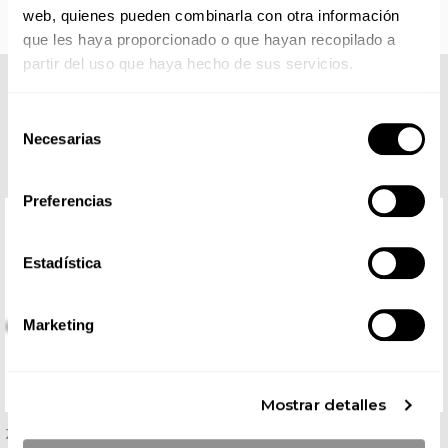
web, quienes pueden combinarla con otra información
que les haya proporcionado o que hayan recopilado a
partir del uso que haya hecho de sus servicios.
COMPLETA TU LOOK
Selección
Necesarias
de
consentimiento
Preferencias
Estadística
Marketing
Mostrar detalles
Zueco Eva Negro
Zapatilla Laboral Alma