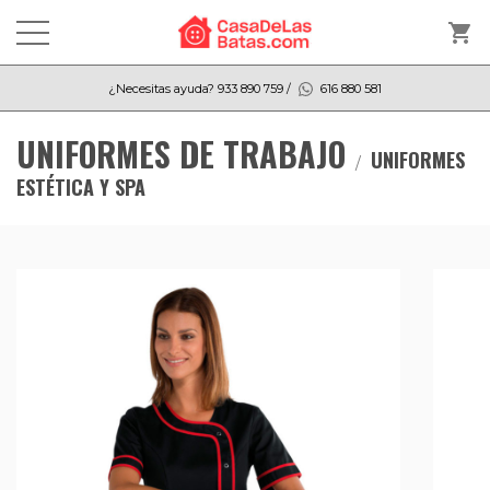
shopping_cart
¿Necesitas ayuda?
933 890 759
/
616 880 581
UNIFORMES DE TRABAJO
UNIFORMES
ESTÉTICA Y SPA