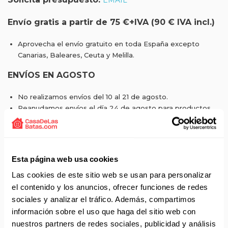
EMAIL
Envío gratis a partir de 75 €+IVA (90 € IVA incl.)
Aprovecha el envío gratuito en toda España excepto
Canarias, Baleares, Ceuta y Melilla.
ENVÍOS EN AGOSTO
No realizamos envíos del 10 al 21 de agosto.
Reanudamos envíos el día 24 de agosto para productos
con disponibilidad 24/48 horas.
Si adquieres productos con distinto plazo de entrega, el
pedido se envía cuando está completo.
Los productos sin disponibilidad 24 horas serán servidos a
Esta página web usa cookies
partir de la fecha indicada en cada producto según fábrica.
Las cookies de este sitio web se usan para personalizar
IMPORTANTE PERSONALIZACIONES
: EL taller de
bordados y estampados está cerrado en agosto. Se
el contenido y los anuncios, ofrecer funciones de redes
reanudan las personalizaciones por orden de compra a
sociales y analizar el tráfico. Además, compartimos
partir de septiembre.
información sobre el uso que haga del sitio web con
nuestros partners de redes sociales, publicidad y análisis