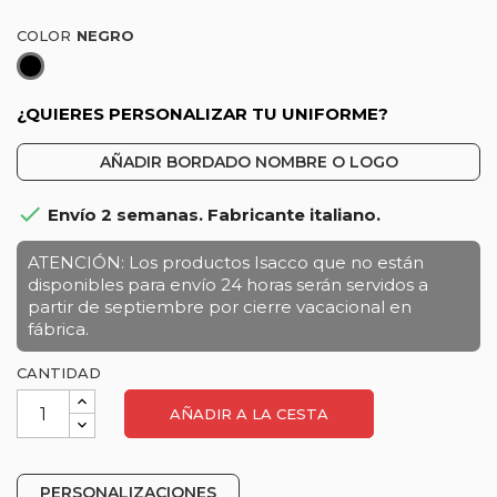
COLOR
Negro
¿QUIERES PERSONALIZAR TU UNIFORME?
AÑADIR BORDADO NOMBRE O LOGO

Envío 2 semanas. Fabricante italiano.
ATENCIÓN: Los productos Isacco que no están
disponibles para envío 24 horas serán servidos a
partir de septiembre por cierre vacacional en
fábrica.
CANTIDAD
AÑADIR A LA CESTA
PERSONALIZACIONES