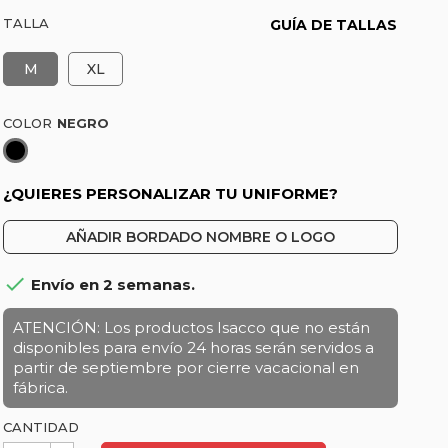
TALLA
GUÍA DE TALLAS
M
XL
COLOR
Negro
¿QUIERES PERSONALIZAR TU UNIFORME?
AÑADIR BORDADO NOMBRE O LOGO

Envío en 2 semanas.
ATENCIÓN: Los productos Isacco que no están
disponibles para envío 24 horas serán servidos a
partir de septiembre por cierre vacacional en
fábrica.
CANTIDAD