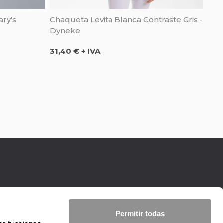
ary's
Chaqueta Levita Blanca Contraste Gris -
Dyneke
Precio
31,40 € + IVA
Permitir todas