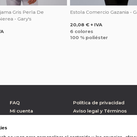
jama Gris Perla De
Estola Comercio Gazania - G
Nerea - Gary's
Precio
20,08 € + IVA
6 colores
VA
100 % poliéster
FAQ
Política de privacidad
Mi cuenta
Aviso legal y Términos
de Uso
Atención al cliente
Política de cookies
Formulario contacto
ies
Condiciones de