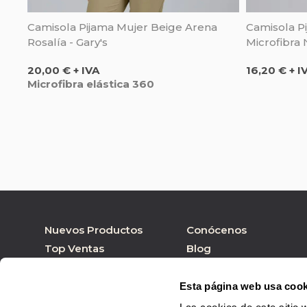
Camisola Pijama Mujer Beige Arena
Camisola Pi
Rosalía - Gary's
Microfibra 
Precio
Precio
20,00 € + IVA
16,20 € + I
Microfibra elástica 360
Nuevos Productos
Conócenos
Top Ventas
Blog
Nuestras marcas
Tienda online
Personalizar Producto
Tienda física
Esta página web usa cook