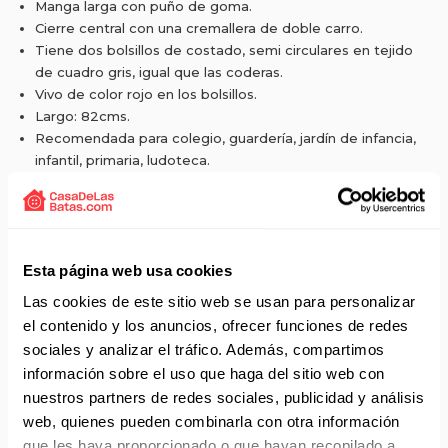
Manga larga con puño de goma.
Cierre central con una cremallera de doble carro.
Tiene dos bolsillos de costado, semi circulares en tejido
de cuadro gris, igual que las coderas.
Vivo de color rojo en los bolsillos.
Largo: 82cms.
Recomendada para colegio, guardería, jardín de infancia,
infantil, primaria, ludoteca.
Composición: 35 % Poliéster y 65 % Algodón.
Referencia 8892-962.
Tallas disponibles: SP - P - M - G - SG - SSG - XG.
Confeccionada por Dyneke.
Esta página web usa cookies
Las cookies de este sitio web se usan para personalizar
el contenido y los anuncios, ofrecer funciones de redes
Solicita presupuesto:
EMAIL
sociales y analizar el tráfico. Además, compartimos
información sobre el uso que haga del sitio web con
Envío gratis a partir de 75 €+IVA (90 € IVA incl.)
nuestros partners de redes sociales, publicidad y análisis
web, quienes pueden combinarla con otra información
Aprovecha el envío gratuito en toda España excepto
que les haya proporcionado o que hayan recopilado a