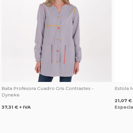
Bata Profesora Cuadro Gris Contrastes -
Estola 
Dyneke
Precio
21,07 € 
Precio
Especia
37,31 € + IVA