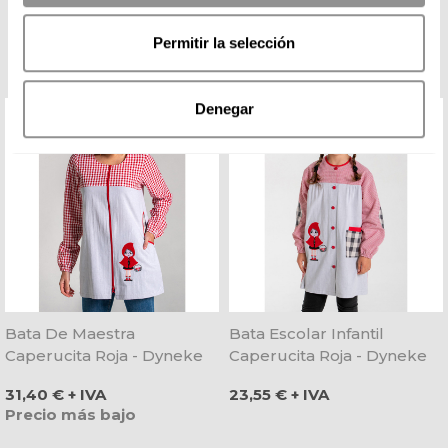
COMPLETA TU LOOK
Permitir la selección
Denegar
Bata De Maestra
Bata Escolar Infantil
Caperucita Roja - Dyneke
Caperucita Roja - Dyneke
Precio
Precio
31,40 € + IVA
23,55 € + IVA
Precio más bajo