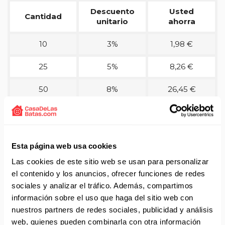
Descuento
Usted
Cantidad
unitario
ahorra
10
3%
1,98 €
25
5%
8,26 €
50
8%
26,45 €
PERSONALIZACIONES
Esta página web usa cookies
Las cookies de este sitio web se usan para personalizar
Detalles técnicos del producto
el contenido y los anuncios, ofrecer funciones de redes
sociales y analizar el tráfico. Además, compartimos
Gorro cocina Tamburello Geko de la marca Egochef.
información sobre el uso que haga del sitio web con
Modelo con dibujos de reptiles en tonos grises y negros.
nuestros partners de redes sociales, publicidad y análisis
Gorro redondo que se ajusta con un velcro por detrás.
web, quienes pueden combinarla con otra información
Composición 100% algodón.