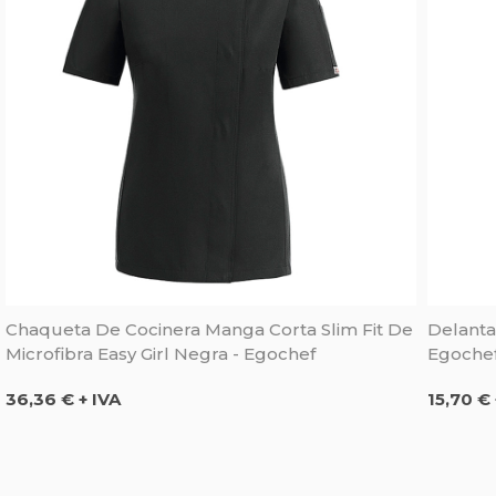
Chaqueta De Cocinera Manga Corta Slim Fit De
Delanta
Microfibra Easy Girl Negra - Egochef
Egoche
Precio
Precio
36,36 € + IVA
15,70 € 