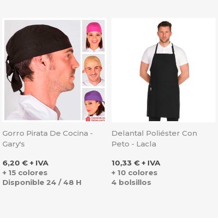
Gorro Pirata De Cocina -
Delantal Poliéster Con
Gary's
Peto - Lacla
Precio
Precio
6,20 € + IVA
10,33 € + IVA
+ 15 colores
+ 10 colores
Disponible 24 / 48 H
4 bolsillos