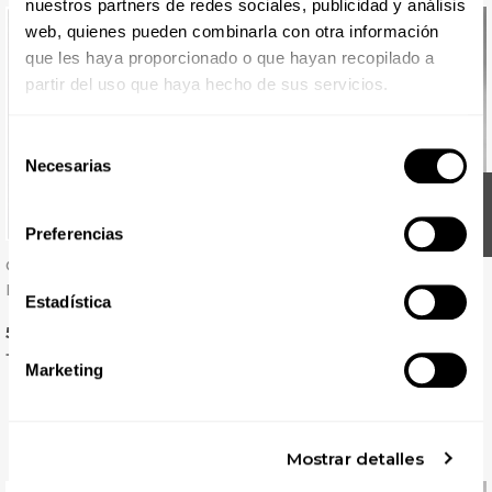
nuestros partners de redes sociales, publicidad y análisis
web, quienes pueden combinarla con otra información
que les haya proporcionado o que hayan recopilado a
partir del uso que haya hecho de sus servicios.
Selección
Necesarias
de
FILTER
consentimiento
Preferencias
Gorro Pirata De Cocina De
Delantal Con Peto Y
Microfibra - Gary's
Bolsillo Sarga - Gary's
Estadística
Precio
Precio
5,70 € + IVA
8,22 € + IVA
+ 10 colores
3 colores
Marketing
Disponible 24 / 48 H
Mostrar detalles