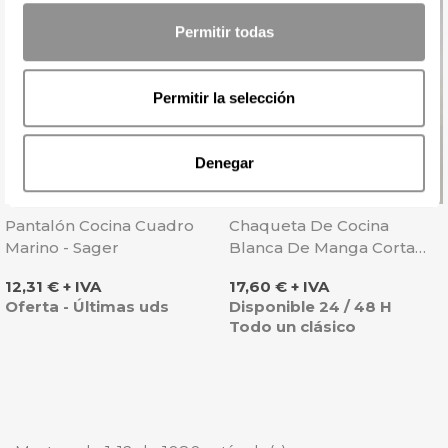
Permitir todas
Permitir la selección
Denegar
Pantalón Cocina Cuadro
Chaqueta De Cocina
Marino - Sager
Blanca De Manga Corta
Con Botones - Sager
Precio
Precio
12,31 € + IVA
17,60 € + IVA
Oferta - Últimas uds
Disponible 24 / 48 H
Todo un clásico