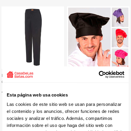
Pantalón Laboral Negro
Gorro De Cocina Gran Chef
Con Goma Y Bolsillos
- Gary's
Crossover - Roger
Precio
Precio
13,64 € + IVA
5,70 € + IVA
Esta página web usa cookies
+ 15 colores
Las cookies de este sitio web se usan para personalizar
Disponible 24 / 48 H
el contenido y los anuncios, ofrecer funciones de redes
sociales y analizar el tráfico. Además, compartimos
información sobre el uso que haga del sitio web con