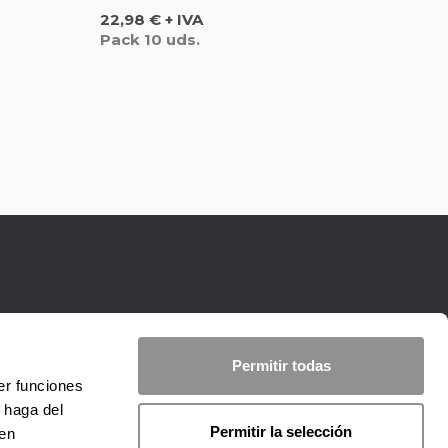
Precio
22,98 € + IVA
Pack 10 uds.
Permitir todas
er funciones
 haga del
Permitir la selección
den