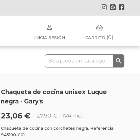
Instagram
Pinterest
Faceb

(0)
INICIA SESIÓN
CARRITO

Chaqueta de cocina unisex Luque
negra - Gary's
23,06 €
27.90 €
- IVA incl.
Chaqueta de cocina con corchetes negra. Referencia:
945100-001.