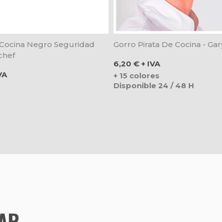
Cocina Negro Seguridad
Gorro Pirata De Cocina - Gar
chef
Precio
6,20 € + IVA
VA
+ 15 colores
Disponible 24 / 48 H
TAR