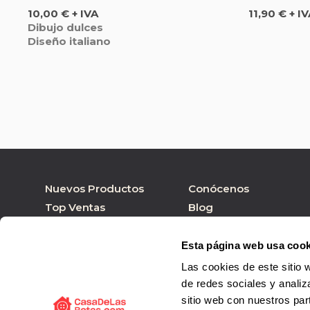
Precio
Precio
10,00 € + IVA
11,90 € + I
Dibujo dulces
Diseño italiano
Nuevos Productos
Conócenos
Top Ventas
Blog
Nuestras marcas
Tienda online
Personalizar Producto
Tienda física
Esta página web usa cook
Las cookies de este sitio 
de redes sociales y analiz
sitio web con nuestros par