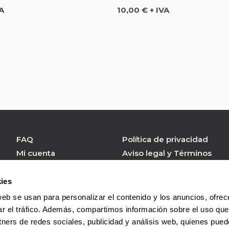
Precio
VA
10,00 € + IVA
FAQ
Política de privacidad
Mi cuenta
Aviso legal y Términos
de Uso
Atención al cliente
Política de cookies
Formulario contacto
ies
Condiciones de
web se usan para personalizar el contenido y los anuncios, ofrec
Compra
ar el tráfico. Además, compartimos información sobre el uso que
tners de redes sociales, publicidad y análisis web, quienes pue