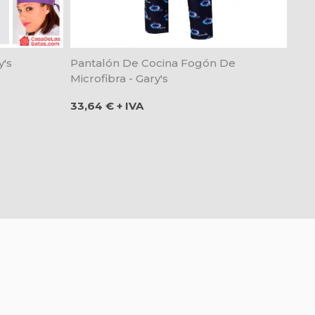
y's
Pantalón De Cocina Fogón De
Microfibra - Gary's
Precio
33,64 € + IVA