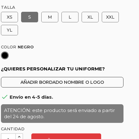
TALLA
XS
S
M
L
XL
XXL
YL
COLOR
Negro
¿QUIERES PERSONALIZAR TU UNIFORME?
AÑADIR BORDADO NOMBRE O LOGO

Envío en 4-5 días.
ATENCIÓN: este producto será enviado a partir
del 24 de agosto.
CANTIDAD