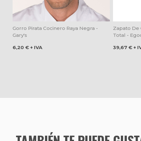
Gorro Pirata Cocinero Raya Negra -
Zapato De 
Gary's
Total - Ego
Precio
Precio
6,20 € + IVA
39,67 € + I
TAMBIÉN TE PUEDE GUS