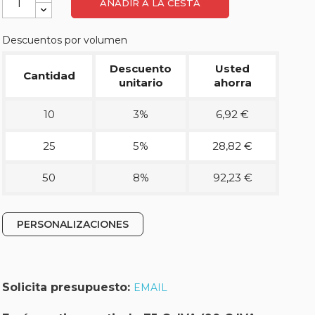
AÑADIR A LA CESTA
Descuentos por volumen
Descuento
Usted
Cantidad
unitario
ahorra
10
3%
6,92 €
25
5%
28,82 €
50
8%
92,23 €
PERSONALIZACIONES
Solicita presupuesto:
EMAIL