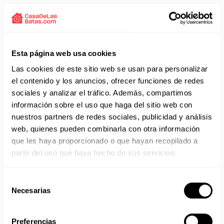
Solicita presupuesto:
EMAIL
Envío gratis a partir de 75 €+IVA (90 € IVA incl.)
Esta página web usa cookies
Aprovecha el envío gratuito en toda España excepto
Canarias, Baleares, Ceuta y Melilla.
Las cookies de este sitio web se usan para personalizar
el contenido y los anuncios, ofrecer funciones de redes
ENVÍOS EN AGOSTO
sociales y analizar el tráfico. Además, compartimos
información sobre el uso que haga del sitio web con
No realizamos envíos del 10 al 21 de agosto.
nuestros partners de redes sociales, publicidad y análisis
Reanudamos envíos el día 24 de agosto para productos
web, quienes pueden combinarla con otra información
con disponibilidad 24/48 horas.
Si adquieres productos con distinto plazo de entrega, el
que les haya proporcionado o que hayan recopilado a
pedido se envía cuando está completo.
partir del uso que haya hecho de sus servicios.
Los productos sin disponibilidad 24 horas serán servidos a
partir de la fecha indicada en cada producto según fábrica.
Selección
IMPORTANTE PERSONALIZACIONES
: EL taller de
Necesarias
de
bordados y estampados está cerrado en agosto. Se
consentimiento
reanudan las personalizaciones por orden de compra a
partir de septiembre.
Preferencias