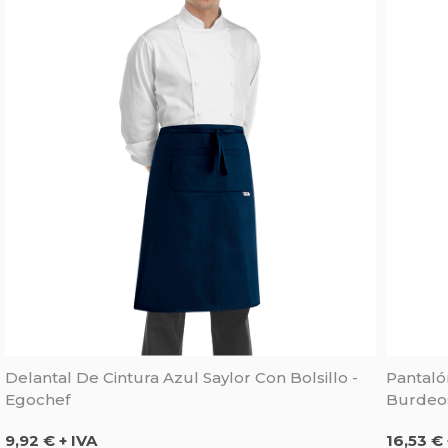
Delantal De Cintura Azul Saylor Con Bolsillo -
Pantaló
Egochef
Burdeos
Precio
Precio
9,92 € + IVA
16,53 € 