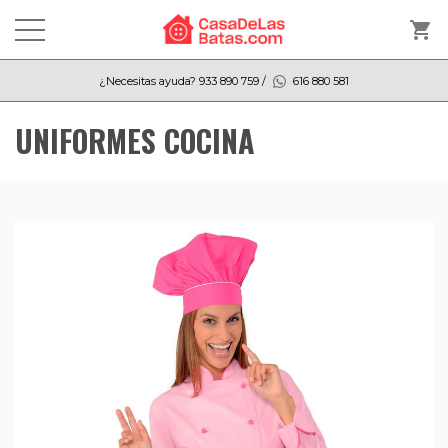
shopping_cart
¿Necesitas ayuda?
933 890 759
/
616 880 581
UNIFORMES COCINA