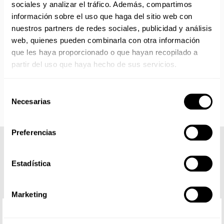
Si adquieres productos con distinto plazo de entrega, el
sociales y analizar el tráfico. Además, compartimos
pedido se envía cuando está completo.
información sobre el uso que haga del sitio web con
Los productos sin disponibilidad 24 horas serán servidos a
nuestros partners de redes sociales, publicidad y análisis
partir de la fecha indicada en cada producto según fábrica.
web, quienes pueden combinarla con otra información
IMPORTANTE PERSONALIZACIONES
: EL taller de
que les haya proporcionado o que hayan recopilado a
bordados y estampados está cerrado en agosto. Se
partir del uso que haya hecho de sus servicios.
reanudan las personalizaciones por orden de compra a
partir de septiembre.
Selección
Necesarias
de
consentimiento
Preferencias
COMPLETA TU LOOK
Estadística
Marketing