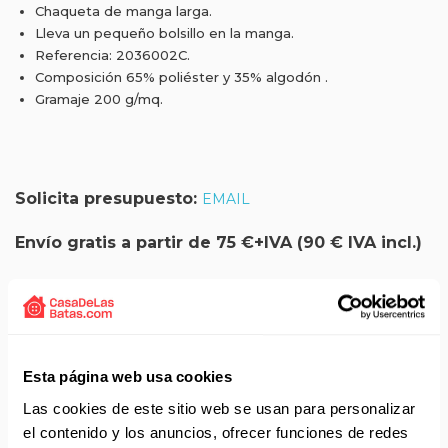
Chaqueta de manga larga.
Lleva un pequeño bolsillo en la manga.
Referencia: 2036002C.
Composición 65% poliéster y 35% algodón .
Gramaje 200 g/mq.
Solicita presupuesto:
EMAIL
Envío gratis a partir de 75 €+IVA (90 € IVA incl.)
Aprovecha el envío gratuito en toda España excepto
Canarias, Baleares, Ceuta y Melilla.
ENVÍOS EN AGOSTO
Esta página web usa cookies
No realizamos envíos del 10 al 21 de agosto.
Las cookies de este sitio web se usan para personalizar
Reanudamos envíos el día 24 de agosto para productos
el contenido y los anuncios, ofrecer funciones de redes
con disponibilidad 24/48 horas.