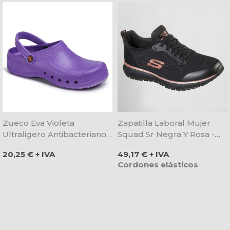
Zueco Eva Violeta
Zapatilla Laboral Mujer
Ultraligero Antibacteriano -
Squad Sr Negra Y Rosa -
Dian
Skechers
Precio
Precio
20,25 € + IVA
49,17 € + IVA
Cordones elásticos