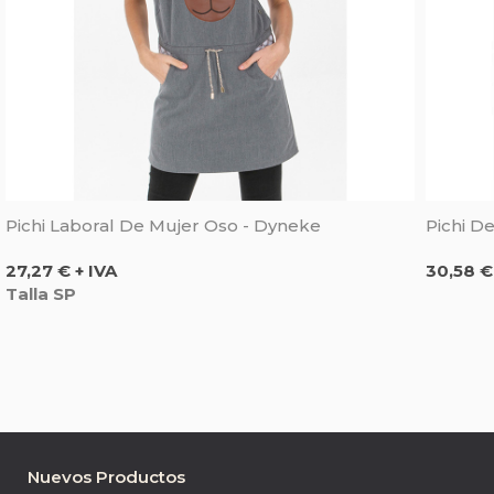
Pichi Laboral De Mujer Oso - Dyneke
Pichi D
Precio
Precio
27,27 € + IVA
30,58 €
Talla SP
Nuevos Productos