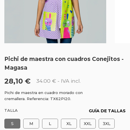
Pichi de maestra con cuadros Conejitos -
Magasa
28,10 €
34.00 €
- IVA incl.
Pichi de maestra en cuadro morado con
cremallera. Referencia: TX62PI20.
TALLA
GUÍA DE TALLAS
S
M
L
XL
XXL
3XL