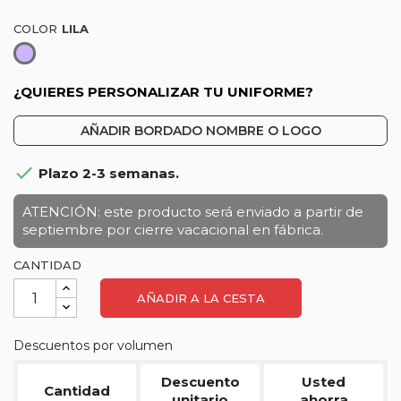
COLOR
Lila
¿QUIERES PERSONALIZAR TU UNIFORME?
AÑADIR BORDADO NOMBRE O LOGO

Plazo 2-3 semanas.
ATENCIÓN: este producto será enviado a partir de
septiembre por cierre vacacional en fábrica.
CANTIDAD
AÑADIR A LA CESTA
Descuentos por volumen
Descuento
Usted
Cantidad
unitario
ahorra