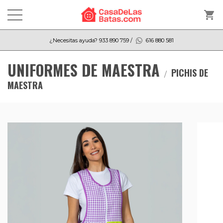
shopping_cart
¿Necesitas ayuda?
933 890 759
/
616 880 581
UNIFORMES DE MAESTRA
PICHIS DE
MAESTRA