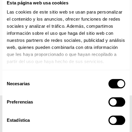
Esta página web usa cookies
No realizamos envíos del 10 al 21 de agosto.
Reanudamos envíos el día 24 de agosto para productos
Las cookies de este sitio web se usan para personalizar
con disponibilidad 24/48 horas.
el contenido y los anuncios, ofrecer funciones de redes
Si adquieres productos con distinto plazo de entrega, el
sociales y analizar el tráfico. Además, compartimos
pedido se envía cuando está completo.
información sobre el uso que haga del sitio web con
Los productos sin disponibilidad 24 horas serán servidos a
nuestros partners de redes sociales, publicidad y análisis
partir de la fecha indicada en cada producto según fábrica.
web, quienes pueden combinarla con otra información
IMPORTANTE PERSONALIZACIONES
: EL taller de
que les haya proporcionado o que hayan recopilado a
bordados y estampados está cerrado en agosto. Se
partir del uso que haya hecho de sus servicios.
reanudan las personalizaciones por orden de compra a
partir de septiembre.
Selección
Necesarias
de
consentimiento
Preferencias
COMPLETA TU LOOK
Estadística