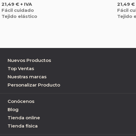
Precio
Precio
21,49 € + IVA
21,49 € 
Fácil cuidado
Fácil c
Tejido elástico
Tejido 
Nuevos Productos
Top Ventas
Nuestras marcas
Personalizar Producto
Conócenos
Blog
Tienda online
Tienda física