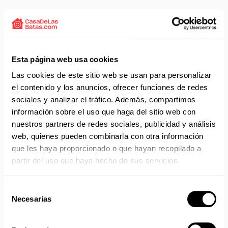
Solicita presupuesto:
EMAIL
Envío gratis a partir de 75 €+IVA (90 € IVA incl.)
Esta página web usa cookies
Aprovecha el envío gratuito en toda España excepto
Canarias, Baleares, Ceuta y Melilla.
Las cookies de este sitio web se usan para personalizar
el contenido y los anuncios, ofrecer funciones de redes
ENVÍOS EN AGOSTO
sociales y analizar el tráfico. Además, compartimos
información sobre el uso que haga del sitio web con
No realizamos envíos del 10 al 21 de agosto.
nuestros partners de redes sociales, publicidad y análisis
Reanudamos envíos el día 24 de agosto para productos
web, quienes pueden combinarla con otra información
con disponibilidad 24/48 horas.
que les haya proporcionado o que hayan recopilado a
Si adquieres productos con distinto plazo de entrega, el
pedido se envía cuando está completo.
partir del uso que haya hecho de sus servicios.
Los productos sin disponibilidad 24 horas serán servidos a
partir de la fecha indicada en cada producto según fábrica.
Selección
IMPORTANTE PERSONALIZACIONES
: EL taller de
Necesarias
de
bordados y estampados está cerrado en agosto. Se
consentimiento
reanudan las personalizaciones por orden de compra a
partir de septiembre.