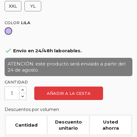
XXL
YL
COLOR
Lila

Envío en 24/48h laborables.
ATENCIÓN: este producto será enviado a partir del
24 de agosto.
CANTIDAD
AÑADIR A LA CESTA
Descuentos por volumen
Descuento
Usted
Cantidad
unitario
ahorra