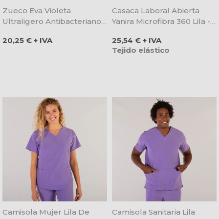
Zueco Eva Violeta
Casaca Laboral Abierta
Ultraligero Antibacteriano -
Yanira Microfibra 360 Lila -
Dian
Gary's
Precio
Precio
20,25 € + IVA
25,54 € + IVA
Tejido elástico
Camisola Mujer Lila De
Camisola Sanitaria Lila