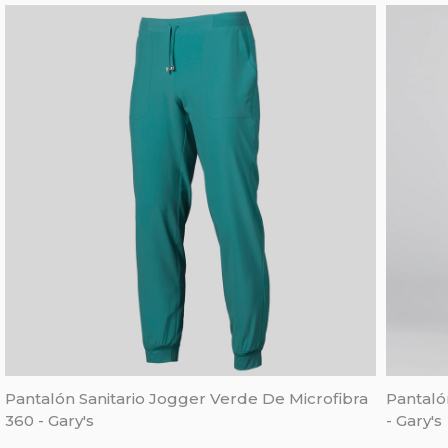
Pantalón Sanitario Jogger Verde De Microfibra
Pantaló
360 - Gary's
- Gary's