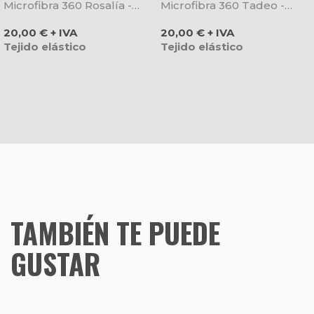
Microfibra 360 Rosalía -
Microfibra 360 Tadeo -
Gary's
Gary's
Precio
Precio
20,00 € + IVA
20,00 € + IVA
Tejido elástico
Tejido elástico
TAMBIÉN TE PUEDE
GUSTAR