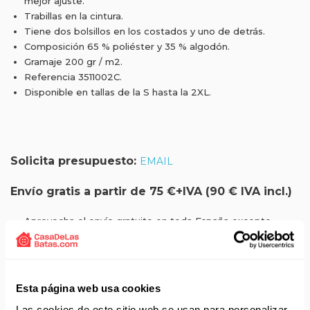
mejor ajuste.
Trabillas en la cintura.
Tiene dos bolsillos en los costados y uno de detrás.
Composición 65 % poliéster y 35 % algodón.
Gramaje 200 gr / m2.
Referencia 3511002C.
Disponible en tallas de la S hasta la 2XL.
Solicita presupuesto:
EMAIL
Envío gratis a partir de 75 €+IVA (90 € IVA incl.)
Aprovecha el envío gratuito en toda España excepto
Canarias, Baleares, Ceuta y Melilla.
ENVÍOS EN AGOSTO
Esta página web usa cookies
No realizamos envíos del 10 al 21 de agosto.
Reanudamos envíos el día 24 de agosto para productos
Las cookies de este sitio web se usan para personalizar