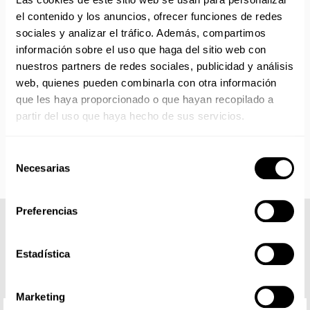
con disponibilidad 24/48 horas.
el contenido y los anuncios, ofrecer funciones de redes
Si adquieres productos con distinto plazo de entrega, el
sociales y analizar el tráfico. Además, compartimos
pedido se envía cuando está completo.
información sobre el uso que haga del sitio web con
Los productos sin disponibilidad 24 horas serán servidos a
nuestros partners de redes sociales, publicidad y análisis
partir de la fecha indicada en cada producto según fábrica.
web, quienes pueden combinarla con otra información
IMPORTANTE PERSONALIZACIONES
: EL taller de
que les haya proporcionado o que hayan recopilado a
bordados y estampados está cerrado en agosto. Se
partir del uso que haya hecho de sus servicios.
reanudan las personalizaciones por orden de compra a
partir de septiembre.
Selección
Necesarias
de
consentimiento
Preferencias
COMPLETA TU LOOK
Estadística
Marketing