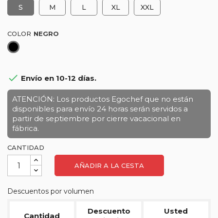
S
M
L
XL
XXL
COLOR
Negro

Envío en 10-12 días.
ATENCIÓN: Los productos Egochef que no están
disponibles para envío 24 horas serán servidos a
partir de septiembre por cierre vacacional en
fábrica.
CANTIDAD
AÑADIR A LA CESTA
Descuentos por volumen
Descuento
Usted
Cantidad