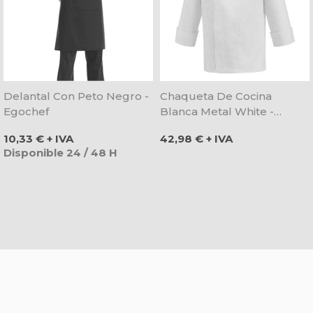
Delantal Con Peto Negro -
Chaqueta De Cocina
Egochef
Blanca Metal White -
Egochef
Precio
Precio
10,33 € + IVA
42,98 € + IVA
Disponible 24 / 48 H