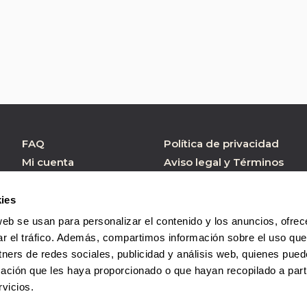
FAQ
Política de privacidad
Mi cuenta
Aviso legal y Términos
de Uso
Atención al cliente
Política de cookies
Formulario contacto
ies
Condiciones de
web se usan para personalizar el contenido y los anuncios, ofrec
Compra
ar el tráfico. Además, compartimos información sobre el uso que
tners de redes sociales, publicidad y análisis web, quienes pue
ación que les haya proporcionado o que hayan recopilado a parti
vicios.