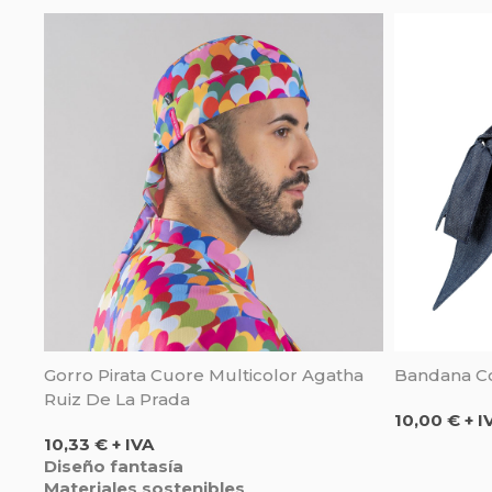
Gorro Pirata Cuore Multicolor Agatha
Bandana Co
Ruiz De La Prada
Precio
10,00 € + I
Precio
10,33 € + IVA
Diseño fantasía
Materiales sostenibles