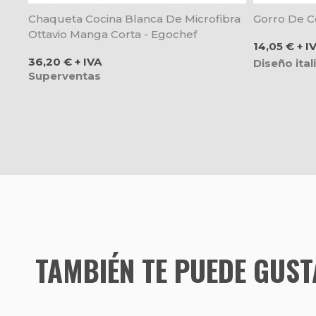
Chaqueta Cocina Blanca De Microfibra
Gorro De C
Ottavio Manga Corta - Egochef
Precio
14,05 € + I
Precio
36,20 € + IVA
Diseño ital
Superventas
TAMBIÉN TE PUEDE GUS