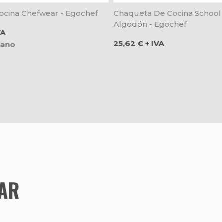
ocina Chefwear - Egochef
Chaqueta De Cocina School
Algodón - Egochef
VA
Precio
25,62 € + IVA
iano
TAR