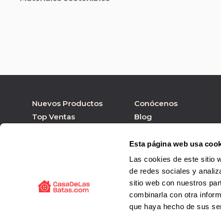
Nuevos Productos
Conócenos
Top Ventas
Blog
Nuestras marcas
Tienda online
Personalizar Producto
Tienda física
Esta página web usa cook
Las cookies de este sitio 
de redes sociales y analiz
sitio web con nuestros par
combinarla con otra inform
que haya hecho de sus ser