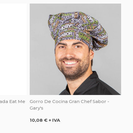
ada Eat Me
Gorro De Cocina Gran Chef Sabor -
Gary's
Precio
10,08 € + IVA