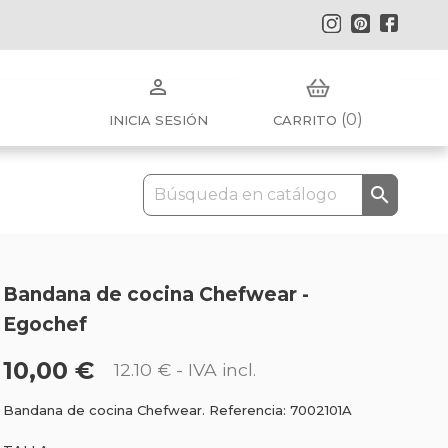
Instagram
Pinterest
Faceb

(0)
INICIA SESIÓN
CARRITO

Bandana de cocina Chefwear -
Egochef
10,00 €
12.10 €
- IVA incl.
Bandana de cocina Chefwear. Referencia: 7002101A