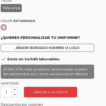
TALLA
Talla única
COLOR
Estampado
¿QUIERES PERSONALIZAR TU UNIFORME?
AÑADIR BORDADO NOMBRE O LOGO

Envío en 24/48h laborables.
ATENCIÓN: este producto será enviado a partir
de septiembre por cierre vacacional en fábrica.
CANTIDAD
AÑADIR A LA CESTA
Descuentos por volumen