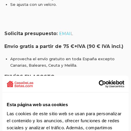
Se ajusta con un velcro.
Solicita presupuesto:
EMAIL
Envío gratis a partir de 75 €+IVA (90 € IVA incl.)
Aprovecha el envío gratuito en toda España excepto
Canarias, Baleares, Ceuta y Melilla.
ENVÍOS EN AGOSTO
No realizamos envíos del 10 al 21 de agosto.
Reanudamos envíos el día 24 de agosto para productos
con disponibilidad 24/48 horas.
Esta página web usa cookies
Si adquieres productos con distinto plazo de entrega, el
Las cookies de este sitio web se usan para personalizar
pedido se envía cuando está completo.
el contenido y los anuncios, ofrecer funciones de redes
Los productos sin disponibilidad 24 horas serán servidos a
sociales y analizar el tráfico. Además, compartimos
partir de la fecha indicada en cada producto según fábrica.