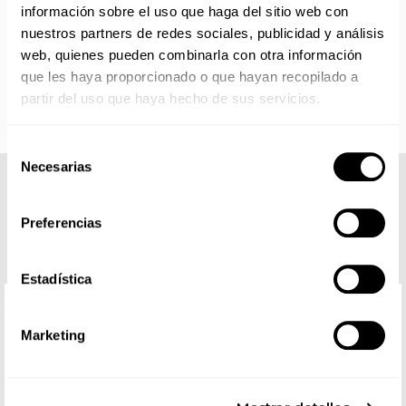
IMPORTANTE PERSONALIZACIONES
: EL taller de
información sobre el uso que haga del sitio web con
bordados y estampados está cerrado en agosto. Se
nuestros partners de redes sociales, publicidad y análisis
reanudan las personalizaciones por orden de compra a
web, quienes pueden combinarla con otra información
partir de septiembre.
que les haya proporcionado o que hayan recopilado a
partir del uso que haya hecho de sus servicios.
Selección
Necesarias
de
consentimiento
COMPLETA TU LOOK
Preferencias
Estadística
Marketing