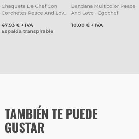
Chaqueta De Chef Con
Bandana Multicolor Peace
Corchetes Peace And Love
And Love - Egochef
- Egochef
Precio
Precio
47,93 € + IVA
10,00 € + IVA
Espalda transpirable
TAMBIÉN TE PUEDE
GUSTAR