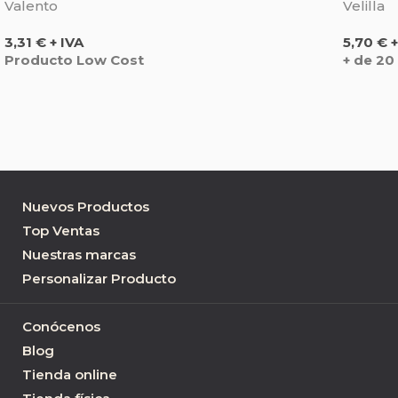
Valento
Velilla
Precio
Precio
3,31 € + IVA
5,70 € +
Producto Low Cost
+ de 20
Nuevos Productos
Top Ventas
Nuestras marcas
Personalizar Producto
Conócenos
Blog
Tienda online