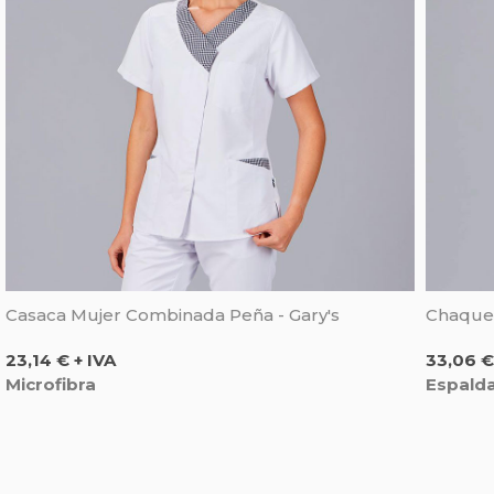
Casaca Mujer Combinada Peña - Gary's
Chaquet
Precio
Precio
23,14 € + IVA
33,06 €
Microfibra
Espalda