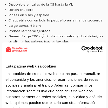
Disponible en tallas de la XS hasta la YL.
Botón chupete.
Pinzas en sisas y espalda.
Chaquetilla con un bolsillo pequeño en la manga izquierda.
Largo aprox.: 68 cm.
Prenda M2: semi ajustada.
Género Sarga 200 gr/m2. Máximo confort y durabilidad, no
se alteran los colores tras los lavados.
Gran resistencia al pilling por el roce y de tacto suave.
Composición 65% poliéster y 35% algodón.
Esta página web usa cookies
Las cookies de este sitio web se usan para personalizar
Solicita presupuesto:
EMAIL
el contenido y los anuncios, ofrecer funciones de redes
sociales y analizar el tráfico. Además, compartimos
Envío gratis a partir de 75 €+IVA (90 € IVA incl.)
información sobre el uso que haga del sitio web con
nuestros partners de redes sociales, publicidad y análisis
Aprovecha el envío gratuito en toda España excepto
Canarias, Baleares, Ceuta y Melilla.
web, quienes pueden combinarla con otra información