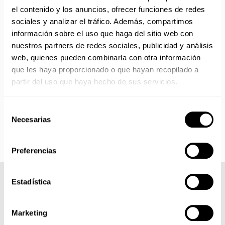
No realizamos envíos del 10 al 21 de agosto.
el contenido y los anuncios, ofrecer funciones de redes
Reanudamos envíos el día 24 de agosto para productos
sociales y analizar el tráfico. Además, compartimos
con disponibilidad 24/48 horas.
información sobre el uso que haga del sitio web con
Si adquieres productos con distinto plazo de entrega, el
nuestros partners de redes sociales, publicidad y análisis
pedido se envía cuando está completo.
web, quienes pueden combinarla con otra información
Los productos sin disponibilidad 24 horas serán servidos a
que les haya proporcionado o que hayan recopilado a
partir de la fecha indicada en cada producto según fábrica.
partir del uso que haya hecho de sus servicios.
IMPORTANTE PERSONALIZACIONES
: EL taller de
bordados y estampados está cerrado en agosto. Se
reanudan las personalizaciones por orden de compra a
Selección
partir de septiembre.
Necesarias
de
consentimiento
Preferencias
Estadística
COMPLETA TU LOOK
Marketing