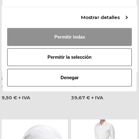
Mostrar detalles
Permitir todas
Permitir la selección
Denegar
Gorro Gran Chef De
Zapato De Cocina Negro
Algodón Blanco - Egochef
Seguridad Total - Egochef
Precio
Precio
9,50 € + IVA
39,67 € + IVA