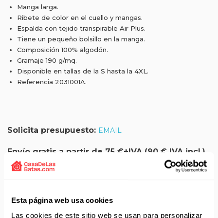
Manga larga.
Ribete de color en el cuello y mangas.
Espalda con tejido transpirable Air Plus.
Tiene un pequeño bolsillo en la manga.
Composición 100% algodón.
Gramaje 190 g/mq.
Disponible en tallas de la S hasta la 4XL.
Referencia 2031001A.
Solicita presupuesto:
EMAIL
Envío gratis a partir de 75 €+IVA (90 € IVA incl.)
Aprovecha el envío gratuito en toda España excepto
Canarias, Baleares, Ceuta y Melilla.
Esta página web usa cookies
ENVÍOS EN AGOSTO
Las cookies de este sitio web se usan para personalizar