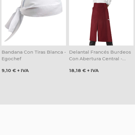
Bandana Con Tiras Blanca -
Delantal Francés Burdeos
Egochef
Con Abertura Central -
Egochef
Precio
Precio
9,10 € + IVA
18,18 € + IVA