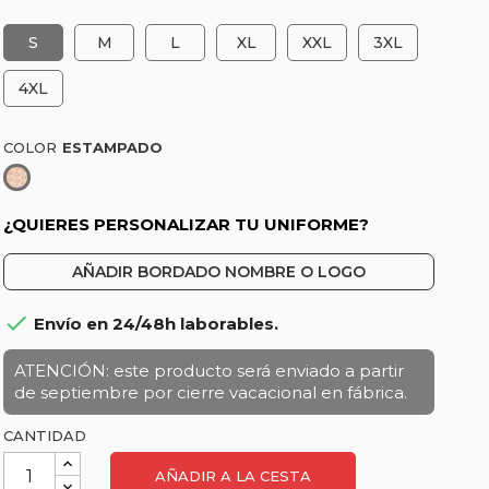
S
M
L
XL
XXL
3XL
4XL
COLOR
Estampado
¿QUIERES PERSONALIZAR TU UNIFORME?
AÑADIR BORDADO NOMBRE O LOGO

Envío en 24/48h laborables.
ATENCIÓN: este producto será enviado a partir
de septiembre por cierre vacacional en fábrica.
CANTIDAD
AÑADIR A LA CESTA