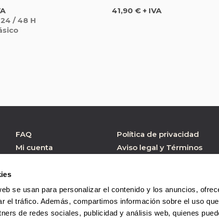
Precio
VA
41,90 € + IVA
 24 / 48 H
ásico
FAQ
Política de privacidad
Mi cuenta
Aviso legal y Términos
de Uso
Atención al cliente
Política de cookies
Formulario contacto
ies
Condiciones de
web se usan para personalizar el contenido y los anuncios, ofrec
Compra
ar el tráfico. Además, compartimos información sobre el uso que
tners de redes sociales, publicidad y análisis web, quienes pue