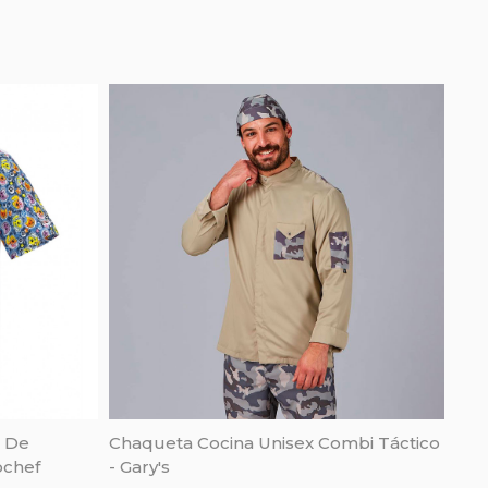
o De
Chaqueta Cocina Unisex Combi Táctico
ochef
- Gary's