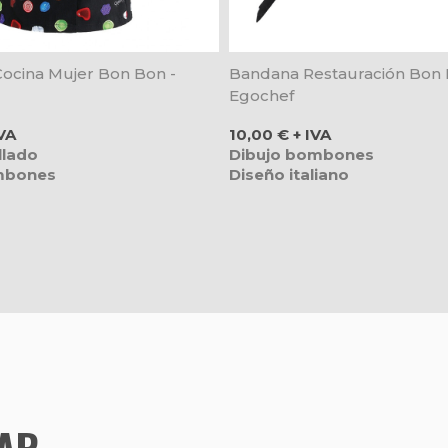
ocina Mujer Bon Bon -
Bandana Restauración Bon 
Egochef
Precio
VA
10,00 € + IVA
llado
Dibujo bombones
mbones
Diseño italiano
TAR