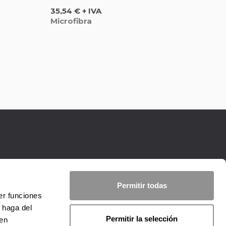
Precio
35,54 € + IVA
Microfibra
Permitir todas
er funciones
 haga del
Permitir la selección
den