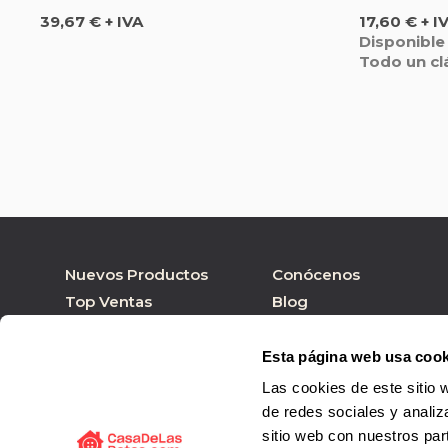
Precio
Precio
39,67 € + IVA
17,60 € + I
Disponible
Todo un cl
Nuevos Productos
Conócenos
Top Ventas
Blog
Nuestras marcas
Tienda online
Personalizar Producto
Tienda física
Esta página web usa cook
Las cookies de este sitio 
de redes sociales y analiz
sitio web con nuestros par