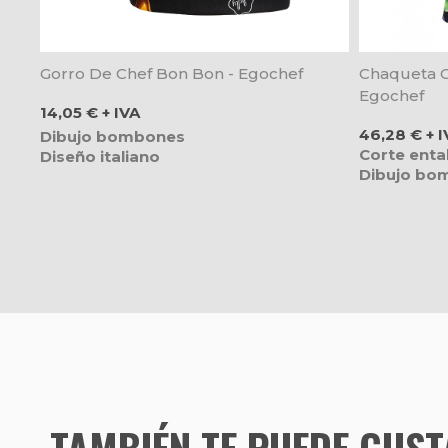
Gorro De Chef Bon Bon - Egochef
Chaqueta C
Egochef
Precio
14,05 € + IVA
Precio
46,28 € + I
Dibujo bombones
Corte enta
Diseño italiano
Dibujo bo
TAMBIÉN TE PUEDE GUS