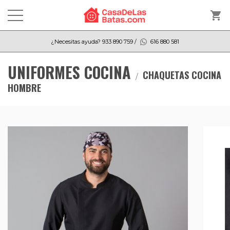
shopping_cart
¿Necesitas ayuda?
933 890 759
/
616 880 581
UNIFORMES COCINA
CHAQUETAS COCINA
HOMBRE