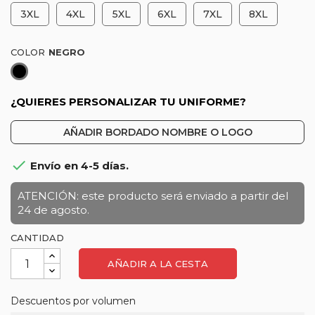
3XL
4XL
5XL
6XL
7XL
8XL
COLOR
Negro
¿QUIERES PERSONALIZAR TU UNIFORME?
AÑADIR BORDADO NOMBRE O LOGO

Envío en 4-5 días.
ATENCIÓN: este producto será enviado a partir del
24 de agosto.
CANTIDAD
AÑADIR A LA CESTA
Descuentos por volumen