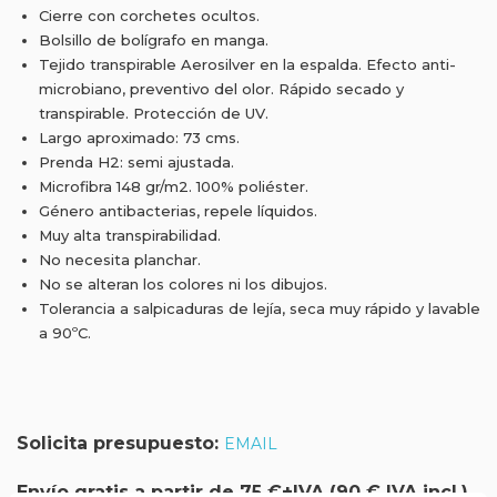
Cierre con corchetes ocultos.
Bolsillo de bolígrafo en manga.
Tejido transpirable Aerosilver en la espalda. Efecto anti-
microbiano, preventivo del olor. Rápido secado y
transpirable. Protección de UV.
Largo aproximado: 73 cms.
Prenda H2: semi ajustada.
Microfibra 148 gr/m2. 100% poliéster.
Género antibacterias, repele líquidos.
Muy alta transpirabilidad.
No necesita planchar.
No se alteran los colores ni los dibujos.
Tolerancia a salpicaduras de lejía, seca muy rápido y lavable
a 90ºC.
Solicita presupuesto:
EMAIL
Envío gratis a partir de 75 €+IVA (90 € IVA incl.)