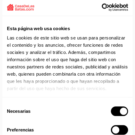
Aprovecha el envío gratuito en toda España excepto
Canarias, Baleares, Ceuta y Melilla.
Esta página web usa cookies
ENVÍOS EN AGOSTO
Las cookies de este sitio web se usan para personalizar
No realizamos envíos del 10 al 21 de agosto.
el contenido y los anuncios, ofrecer funciones de redes
Reanudamos envíos el día 24 de agosto para productos
sociales y analizar el tráfico. Además, compartimos
con disponibilidad 24/48 horas.
información sobre el uso que haga del sitio web con
Si adquieres productos con distinto plazo de entrega, el
nuestros partners de redes sociales, publicidad y análisis
pedido se envía cuando está completo.
web, quienes pueden combinarla con otra información
Los productos sin disponibilidad 24 horas serán servidos a
que les haya proporcionado o que hayan recopilado a
partir de la fecha indicada en cada producto según fábrica.
partir del uso que haya hecho de sus servicios.
IMPORTANTE PERSONALIZACIONES
: EL taller de
bordados y estampados está cerrado en agosto. Se
reanudan las personalizaciones por orden de compra a
Selección
partir de septiembre.
Necesarias
de
consentimiento
Preferencias