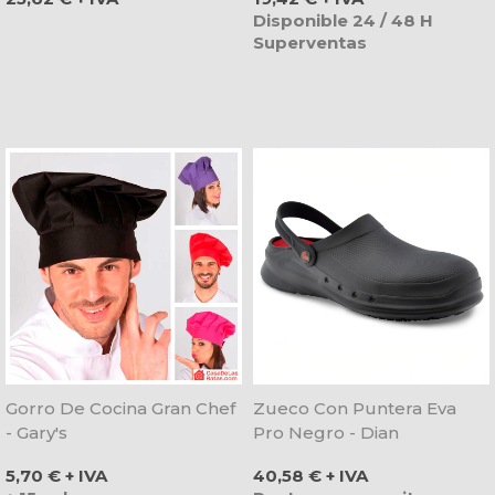
Disponible 24 / 48 H
Superventas
Gorro De Cocina Gran Chef
Zueco Con Puntera Eva
- Gary's
Pro Negro - Dian
Precio
Precio
5,70 € + IVA
40,58 € + IVA