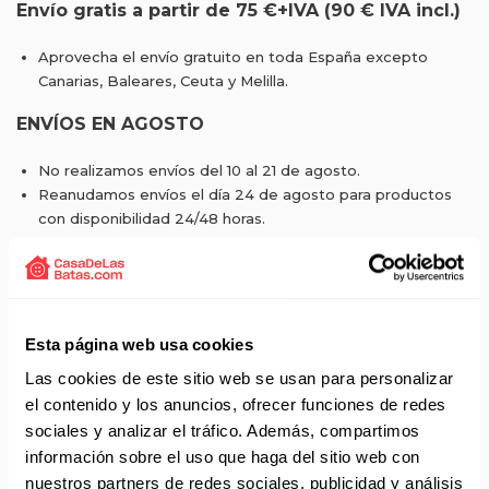
Envío gratis a partir de 75 €+IVA (90 € IVA incl.)
Aprovecha el envío gratuito en toda España excepto
Canarias, Baleares, Ceuta y Melilla.
ENVÍOS EN AGOSTO
No realizamos envíos del 10 al 21 de agosto.
Reanudamos envíos el día 24 de agosto para productos
con disponibilidad 24/48 horas.
Si adquieres productos con distinto plazo de entrega, el
pedido se envía cuando está completo.
Los productos sin disponibilidad 24 horas serán servidos a
partir de la fecha indicada en cada producto según fábrica.
IMPORTANTE PERSONALIZACIONES
: EL taller de
Esta página web usa cookies
bordados y estampados está cerrado en agosto. Se
Las cookies de este sitio web se usan para personalizar
reanudan las personalizaciones por orden de compra a
el contenido y los anuncios, ofrecer funciones de redes
partir de septiembre.
sociales y analizar el tráfico. Además, compartimos
información sobre el uso que haga del sitio web con
nuestros partners de redes sociales, publicidad y análisis