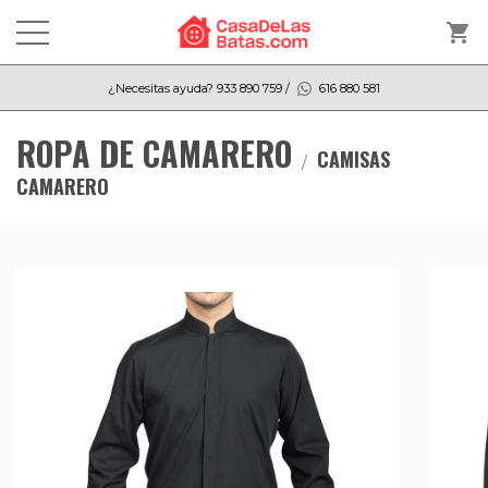
shopping_cart
¿Necesitas ayuda?
933 890 759
/
616 880 581
ROPA DE CAMARERO
CAMISAS
CAMARERO