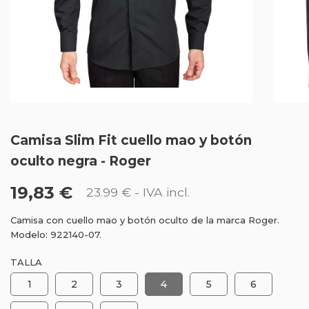
Camisa Slim Fit cuello mao y botón
oculto negra - Roger
19,83 €
23.99 €
- IVA incl.
Camisa con cuello mao y botón oculto de la marca Roger.
Modelo: 922140-07.
TALLA
1
2
3
4
5
6