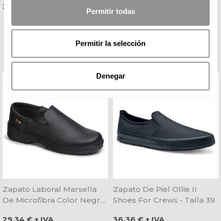
Precio
Precio
22,07 € + IVA
19,42 € + IVA
Permitir todas
Disponible 24 / 48 H
Máxima comodidad
Permitir la selección
Denegar
Zapato Laboral Marsella
Zapato De Piel Ollie II
De Microfibra Color Negro
Shoes For Crews - Talla 39
- Dian
Precio
Precio
29,34 € + IVA
36,36 € + IVA