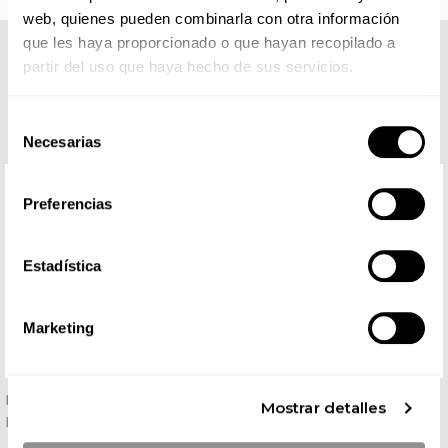
web, quienes pueden combinarla con otra información
que les haya proporcionado o que hayan recopilado a
COMPLETA TU LOOK
partir del uso que haya hecho de sus servicios.
Selección
Necesarias
de
consentimiento
Preferencias
Estadística
Marketing
Pantalón De Camarero De
Pantalón Hombre Pitillo
Mostrar detalles
Microfibra Negro - Gary's
Extra Cómodo Negro Delta
- Roger