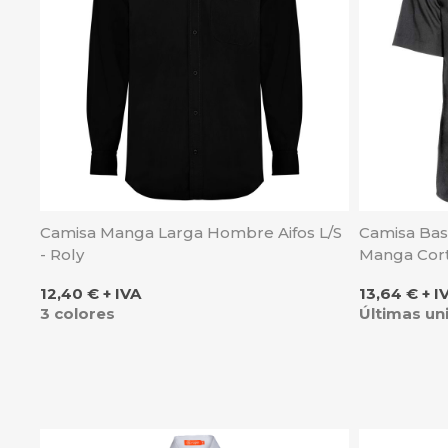
Camisa Manga Larga Hombre Aifos L/S
Camisa Ba
- Roly
Manga Cort
Precio
Precio
12,40 € + IVA
13,64 € + I
3 colores
Últimas un