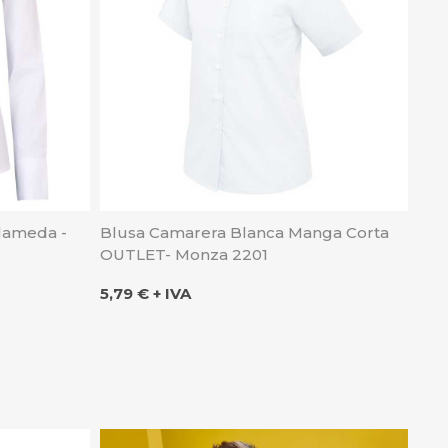
lameda -
Blusa Camarera Blanca Manga Corta
OUTLET- Monza 2201
Precio
5,79 € + IVA