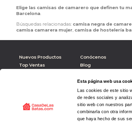
Elige las camisas de camarero que definen tu m
Barcelona
.
Búsquedas relacionadas:
camisa negra de camare
camisa camarera mujer
,
camisa de hostelería ba
Nuevos Productos
Conócenos
Top Ventas
Blog
Nuestras marcas
Tienda online
Personalizar Producto
Tienda física
Esta página web usa cook
Las cookies de este sitio 
de redes sociales y analiz
sitio web con nuestros par
combinarla con otra inform
que haya hecho de sus ser