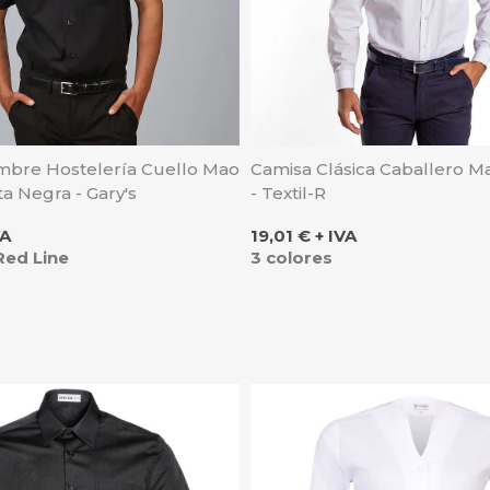
bre Hostelería Cuello Mao
Camisa Clásica Caballero M
a Negra - Gary's
- Textil-R
Precio
VA
19,01 € + IVA
Red Line
3 colores