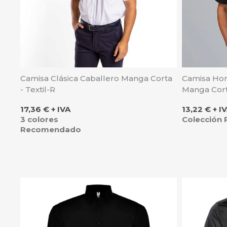
Camisa Clásica Caballero Manga Corta
Camisa Hom
- Textil-R
Manga Cort
Precio
Precio
17,36 € + IVA
13,22 € + I
3 colores
Colección 
Recomendado