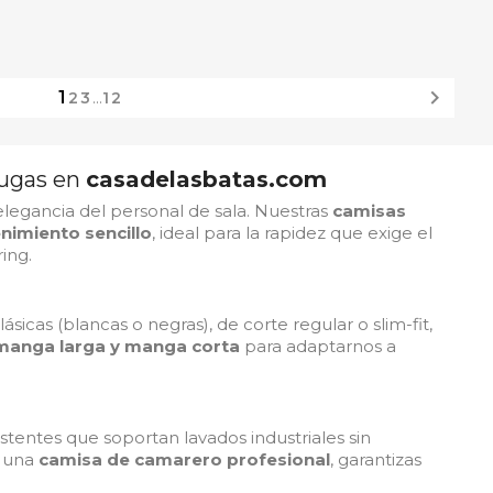

1
2
3
…
12
rrugas en
casadelasbatas.com
a elegancia del personal de sala. Nuestras
camisas
imiento sencillo
, ideal para la rapidez que exige el
ing.
lásicas (blancas o negras), de corte regular o slim-fit,
manga larga y manga corta
para adaptarnos a
istentes que soportan lavados industriales sin
r una
camisa de camarero profesional
, garantizas