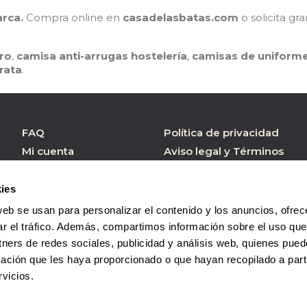
arca.
Compra online en
casadelasbatas.com
o solicita g
ro
,
camisa anti-arrugas hostelería
,
camisas de uniforme
rata
.
FAQ
Política de privacidad
Mi cuenta
Aviso legal y Términos
de Uso
Atención al cliente
Política de cookies
Formulario contacto
ies
Condiciones de
web se usan para personalizar el contenido y los anuncios, ofrec
Compra
ar el tráfico. Además, compartimos información sobre el uso que
tners de redes sociales, publicidad y análisis web, quienes pue
ación que les haya proporcionado o que hayan recopilado a parti
vicios.