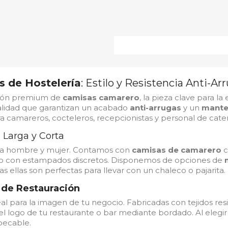
 de Hostelería
: Estilo y Resistencia Anti-A
ción premium de
camisas camarero
, la pieza clave para l
calidad que garantizan un acabado
anti-arrugas
y un
manten
ara camareros, cocteleros, recepcionistas y personal de cater
Larga y Corta
a hombre y mujer. Contamos con
camisas de camarero
c
o con estampados discretos. Disponemos de opciones de
 ellas son perfectas para llevar con un chaleco o pajarita.
 de Restauración
eal para la imagen de tu negocio. Fabricadas con tejidos res
l logo de tu restaurante o bar mediante bordado. Al elegi
pecable.