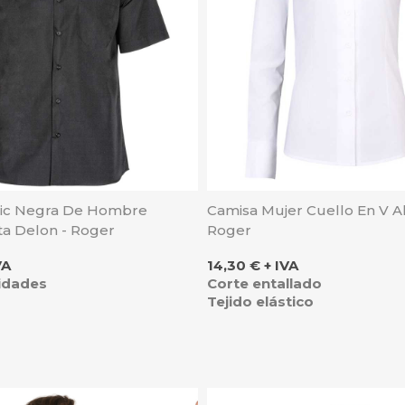
sic Negra De Hombre
Camisa Mujer Cuello En V A
a Delon - Roger
Roger
Precio
VA
14,30 € + IVA
idades
Corte entallado
Tejido elástico