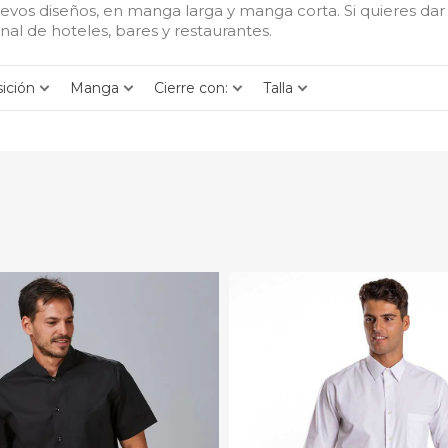
nuevos diseños, en manga larga y manga corta. Si quieres d
nal de hoteles, bares y restaurantes.
ición
Manga
Cierre con:
Talla