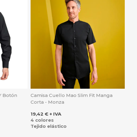
Y Botón
Camisa Cuello Mao Slim Fit Manga
Corta - Monza
Precio
19,42 € + IVA
4 colores
Tejido elástico