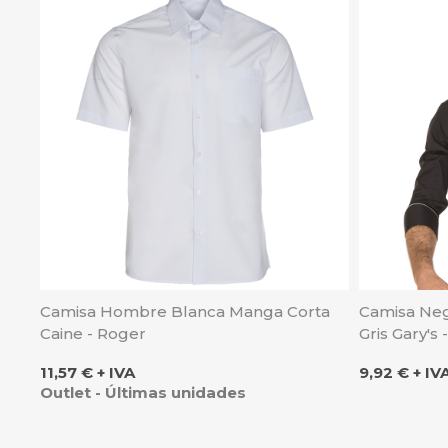
Camisa Hombre Blanca Manga Corta
Camisa Neg
Caine - Roger
Gris Gary's 
Precio
Precio
11,57 € + IVA
9,92 € + IV
Outlet - Últimas unidades