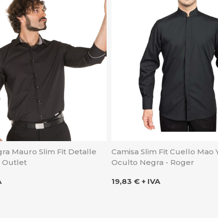
ra Mauro Slim Fit Detalle
Camisa Slim Fit Cuello Mao 
- Outlet
Oculto Negra - Roger
Precio
A
19,83 € + IVA