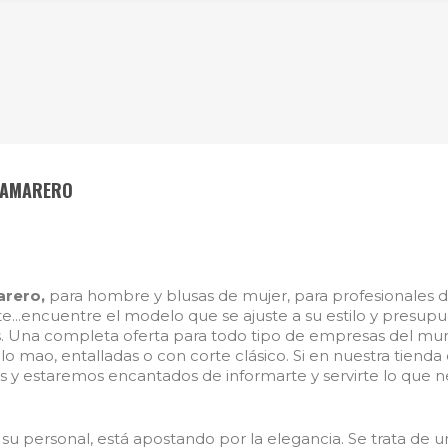
CAMARERO
arero,
para hombre y blusas de mujer, para profesionales d
te...encuentre el modelo que se ajuste a su estilo y presu
les. Una completa oferta para todo tipo de empresas del m
lo mao, entalladas o con corte clásico. Si en nuestra tiend
y estaremos encantados de informarte y servirte lo que ne
su personal, está apostando por la elegancia. Se trata de 