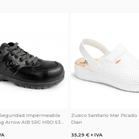
 Seguridad Impermeable
Zueco Sanitario Mar Picado 
ng Arrow AIB SRC HRO S3
Dian
op
Precio
VA
35,29 € + IVA