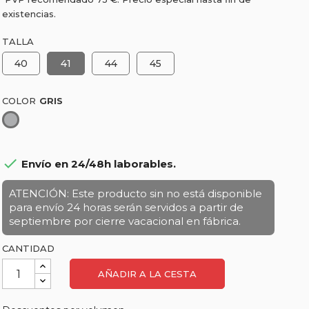
existencias.
TALLA
40
41
44
45
COLOR
Gris

Envío en 24/48h laborables.
ATENCIÓN: Este producto sin no está disponible
para envío 24 horas serán servidos a partir de
septiembre por cierre vacacional en fábrica.
CANTIDAD
AÑADIR A LA CESTA