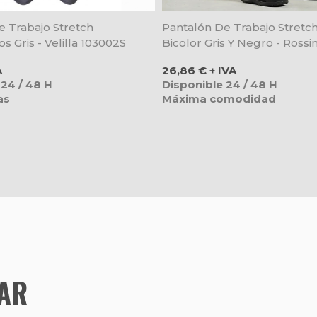
e Trabajo Stretch
Pantalón De Trabajo Stretch 
os Gris - Velilla 103002S
Bicolor Gris Y Negro - Rossin
Precio
A
26,86 € + IVA
 24 / 48 H
Disponible 24 / 48 H
as
Máxima comodidad
TAR