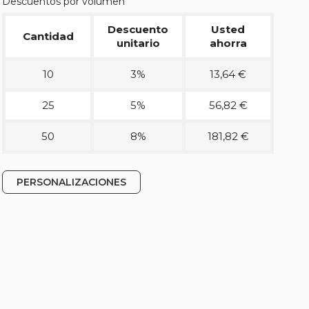
Descuentos por volumen
Descuento
Usted
Cantidad
unitario
ahorra
10
3%
13,64 €
25
5%
56,82 €
50
8%
181,82 €
PERSONALIZACIONES