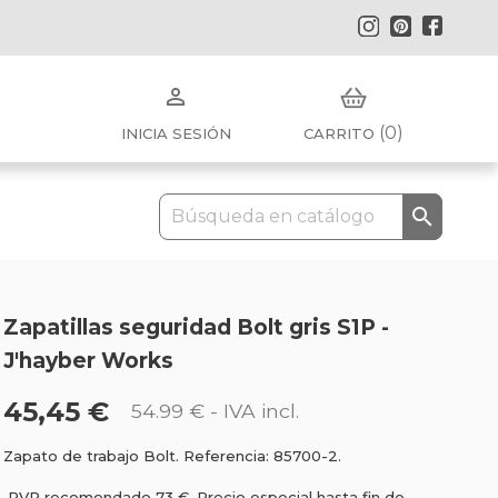
Instagram
Pinterest
Faceb

(0)
INICIA SESIÓN
CARRITO

Zapatillas seguridad Bolt gris S1P -
J'hayber Works
45,45 €
54.99 €
- IVA incl.
Zapato de trabajo Bolt. Referencia: 85700-2.
PVP recomendado 73 €. Precio especial hasta fin de