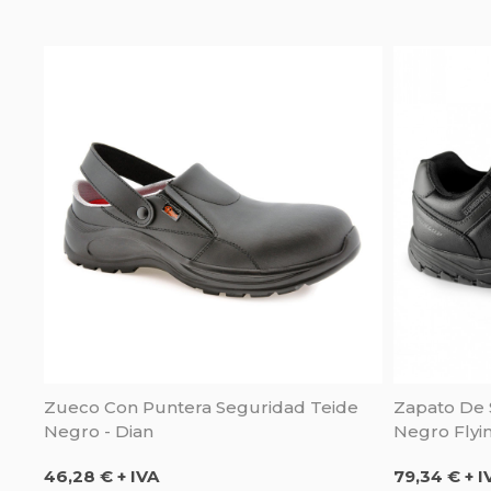
Zueco Con Puntera Seguridad Teide
Zapato De
Negro - Dian
Negro Flyi
WR - Dunl
Precio
Precio
46,28 € + IVA
79,34 € + I