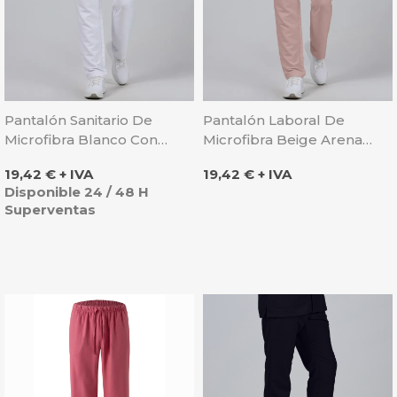
Pantalón Sanitario De
Pantalón Laboral De
Microfibra Blanco Con
Microfibra Beige Arena
Goma Y Cordón - Gary's
Con Goma Y Cordón -
Precio
Precio
19,42 € + IVA
19,42 € + IVA
Gary's
Disponible 24 / 48 H
Superventas