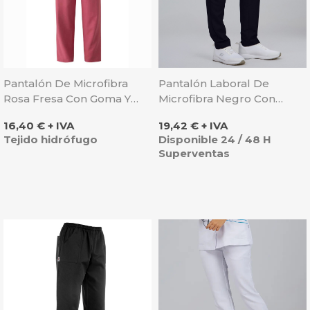
Pantalón De Microfibra
Pantalón Laboral De
Rosa Fresa Con Goma Y
Microfibra Negro Con
Cintas - Velilla
Goma Y Cordón - Gary's
Precio
Precio
16,40 € + IVA
19,42 € + IVA
Tejido hidrófugo
Disponible 24 / 48 H
Superventas