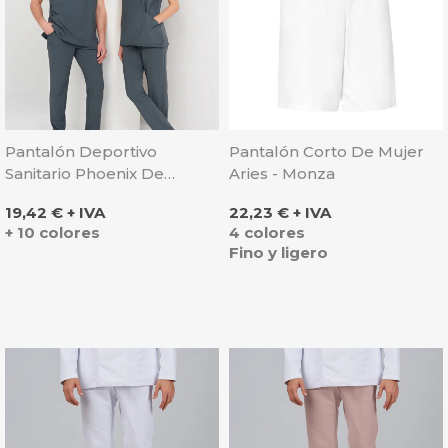
Pantalón Deportivo
Pantalón Corto De Mujer
Sanitario Phoenix De
Aries - Monza
Microfibra - Monza
Precio
Precio
19,42 € + IVA
22,23 € + IVA
+ 10 colores
4 colores
Fino y ligero