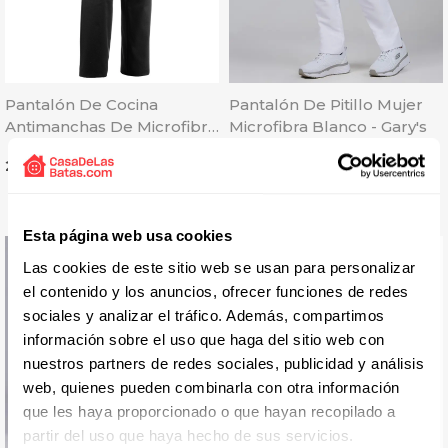
Pantalón De Cocina
Pantalón De Pitillo Mujer
Antimanchas De Microfibra
Microfibra Blanco - Gary's
Negro - Egochef
Precio
Precio
25,62 € + IVA
18,43 € + IVA
Esta página web usa cookies
Las cookies de este sitio web se usan para personalizar
el contenido y los anuncios, ofrecer funciones de redes
sociales y analizar el tráfico. Además, compartimos
información sobre el uso que haga del sitio web con
nuestros partners de redes sociales, publicidad y análisis
web, quienes pueden combinarla con otra información
que les haya proporcionado o que hayan recopilado a
partir del uso que haya hecho de sus servicios.