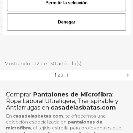
Pantalón Laboral De
Pantalón Laboral De
Permitir la selección
Microfibra Alan - Giblor's
Microfibra Rojo Con Goma
Y Cordón - Gary's
Precio
Precio
25,62 € + IVA
19,42 € + IVA
Denegar
+ de 5 colores
Mostrando 1-12 de 130 artículo(s)

1
2
3
…
11
Comprar
Pantalones de Microfibra
:
Ropa Laboral Ultraligera, Transpirable y
Antiarrugas en
casadelasbatas.com
En
casadelasbatas.com
, te ofrecemos una
colección especializada en
pantalones de
microfibra
, el tejido estrella para profesionales que