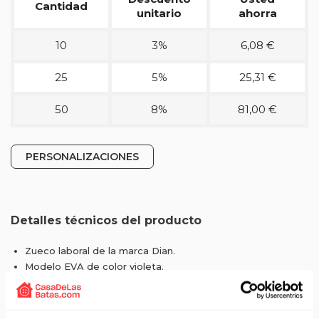
Cantidad
unitario
ahorra
10
3%
6,08 €
25
5%
25,31 €
50
8%
81,00 €
PERSONALIZACIONES
Detalles técnicos del producto
Zueco laboral de la marca Dian.
Modelo EVA de color violeta.
Antibacteriano.
Tallas de la 35 hasta la 47.
Zueco ultraligero de EVA, libre de látex, monocasco,