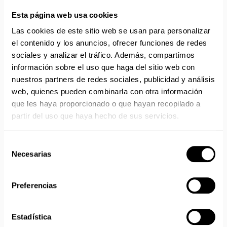
anatómico y antideslizante. apto para lavado en lavadora
Esta página web usa cookies
hasta 60º.
Lleva correa posterior abatible entre el talón y la pala,
Las cookies de este sitio web se usan para personalizar
perforado en los laterales para facilitar la transpiración, la
el contenido y los anuncios, ofrecer funciones de redes
limpieza y evitar la penetración directa dentro del zueco
sociales y analizar el tráfico. Además, compartimos
de líquidos o fluidos.
información sobre el uso que haga del sitio web con
Planta con micropuntos de masaje para estimular la
nuestros partners de redes sociales, publicidad y análisis
circulación sanguínea.
web, quienes pueden combinarla con otra información
Incorpora una plantilla interior de tejido sobre espuma de
que les haya proporcionado o que hayan recopilado a
poliuretano con tratamiento antibacterias y carbón
partir del uso que haya hecho de sus servicios.
activado.
Muy ligero, sólo 180 gramos el par.
Certificado CE, norma EN-ISO-20347.UE 425/2016.
Selección
Nivel de protección OB+SRC+E.
Necesarias
de
ANTIbacterial ISO 16187.
consentimiento
SRC = (SRA+SRB) antideslizante en baldosa y agua con
Preferencias
detergente como lubricante+antideslizante en acero y
glicerina como lubricante. OB =exigencias de base. E=
Absorción de energía en el talón
Estadística