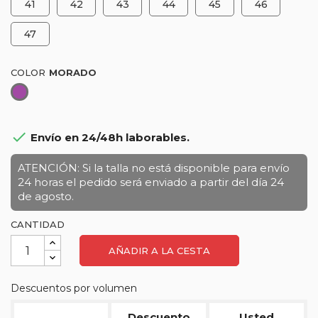
41
42
43
44
45
46
47
COLOR
Morado

Envío en 24/48h laborables.
ATENCIÓN: Si la talla no está disponible para envío
24 horas el pedido será enviado a partir del día 24
de agosto.
CANTIDAD
AÑADIR A LA CESTA
Descuentos por volumen
Descuento
Usted