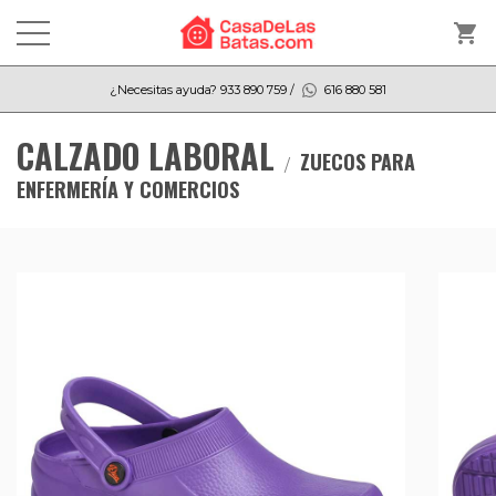
shopping_cart
¿Necesitas ayuda?
933 890 759
/
616 880 581
CALZADO LABORAL
ZUECOS PARA
ENFERMERÍA Y COMERCIOS