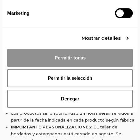
Marketing
Solicita presupuesto:
EMAIL
Envío gratis a partir de 75 €+IVA (90 € IVA incl.)
Mostrar detalles
Aprovecha el envío gratuito en toda España excepto
Canarias, Baleares, Ceuta y Melilla.
Permitir todas
ENVÍOS EN AGOSTO
Permitir la selección
No realizamos envíos del 10 al 21 de agosto.
Reanudamos envíos el día 24 de agosto para productos
con disponibilidad 24/48 horas.
Denegar
Si adquieres productos con distinto plazo de entrega, el
pedido se envía cuando está completo.
Los productos sin disponibilidad 24 horas serán servidos a
partir de la fecha indicada en cada producto según fábrica.
IMPORTANTE PERSONALIZACIONES
: EL taller de
bordados y estampados está cerrado en agosto. Se