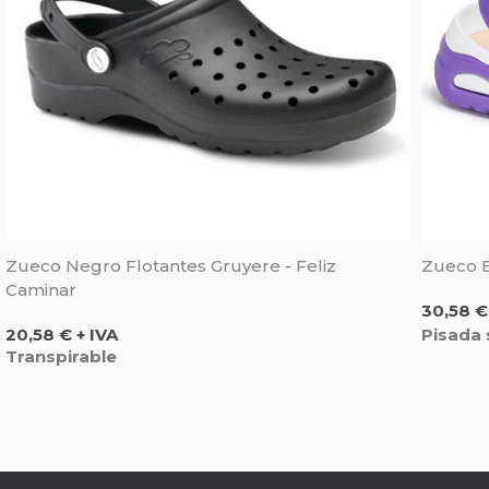
Zueco Negro Flotantes Gruyere - Feliz
Zueco Ev
Caminar
Precio
30,58 €
Precio
Pisada
20,58 € + IVA
Transpirable