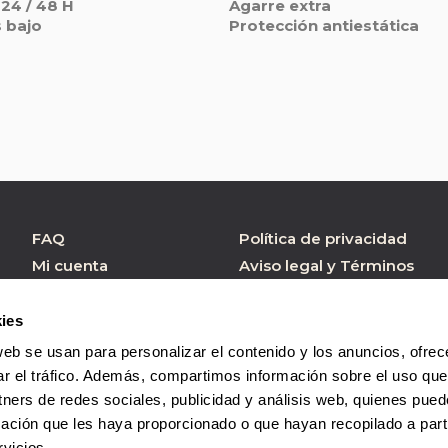
 24 / 48 H
Agarre extra
 bajo
Protección antiestática
FAQ
Política de privacidad
Mi cuenta
Aviso legal y Términos
de Uso
Atención al cliente
Política de cookies
Formulario contacto
ies
Condiciones de
web se usan para personalizar el contenido y los anuncios, ofrec
Compra
ar el tráfico. Además, compartimos información sobre el uso que
tners de redes sociales, publicidad y análisis web, quienes pue
ación que les haya proporcionado o que hayan recopilado a parti
vicios.