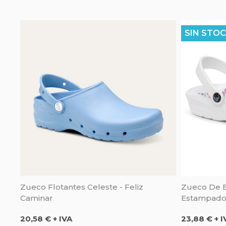
SIN STOC
Zueco Flotantes Celeste - Feliz
Zueco De 
Caminar
Estampado 
Precio
Precio
20,58 € + IVA
23,88 € + I