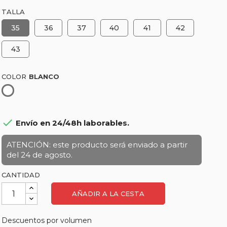
TALLA
35
36
37
40
41
42
43
COLOR
Blanco

Envío en 24/48h laborables.
ATENCIÓN: este producto será enviado a partir
del 24 de agosto.
CANTIDAD
AÑADIR A LA CESTA
Descuentos por volumen