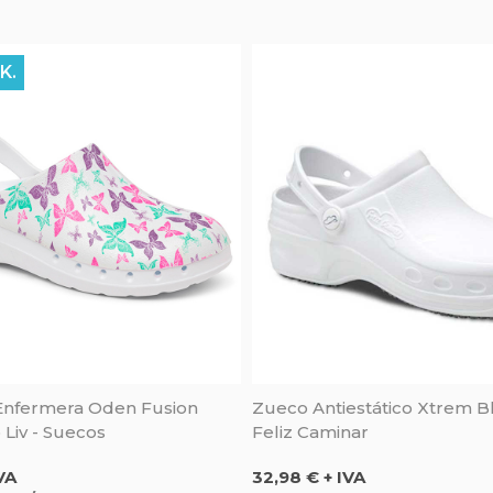
K.
Enfermera Oden Fusion
Zueco Antiestático Xtrem B
Liv - Suecos
Feliz Caminar
Precio
VA
32,98 € + IVA