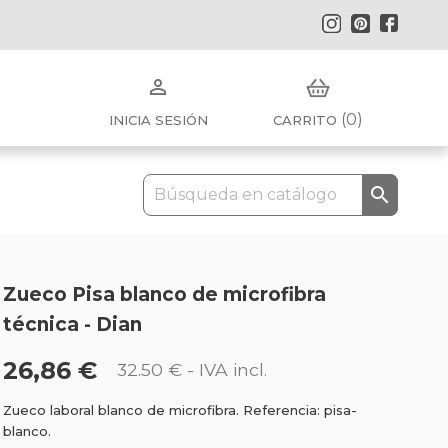
Instagram
Pinterest
Faceb

(0)
INICIA SESIÓN
CARRITO

Zueco Pisa blanco de microfibra
técnica - Dian
26,86 €
32.50 €
- IVA incl.
Zueco laboral blanco de microfibra. Referencia: pisa-
blanco.