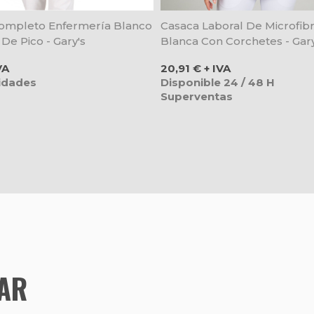
ompleto Enfermería Blanco
Casaca Laboral De Microfib
De Pico - Gary's
Blanca Con Corchetes - Gary
Precio
VA
20,91 € + IVA
idades
Disponible 24 / 48 H
Superventas
TAR