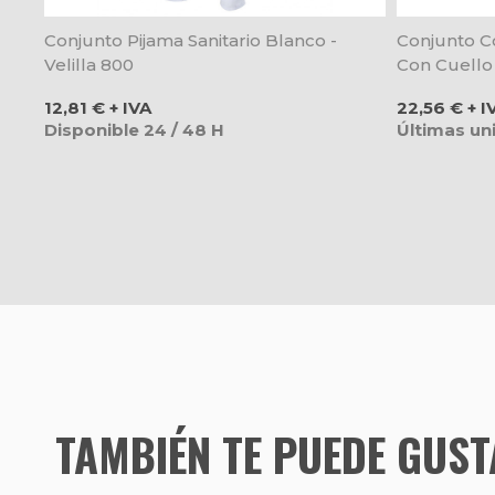
Conjunto Pijama Sanitario Blanco -
Conjunto C
Velilla 800
Con Cuello 
Precio
Precio
12,81 € + IVA
22,56 € + I
Disponible 24 / 48 H
Últimas un
TAMBIÉN TE PUEDE GUS