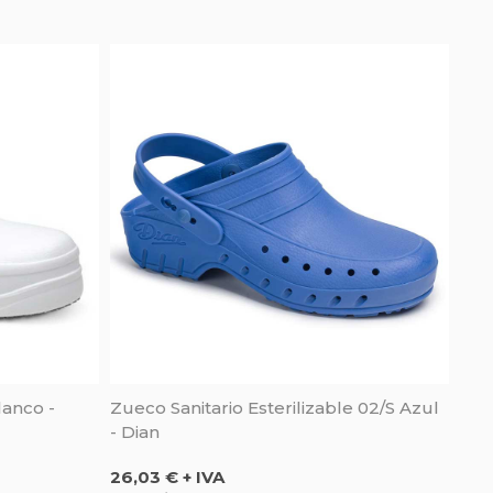
lanco -
Zueco Sanitario Esterilizable 02/S Azul
- Dian
Precio
26,03 € + IVA