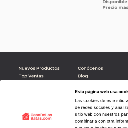
Disponible
Precio más
Nuevos Productos
Conócenos
Top Ventas
Blog
Nuestras marcas
Tienda online
Personalizar Producto
Tienda física
Esta página web usa cook
Las cookies de este sitio 
de redes sociales y analiz
sitio web con nuestros par
combinarla con otra inform
que haya hecho de sus ser