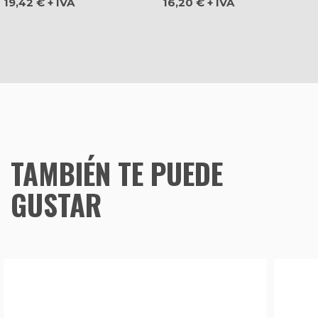
Precio
Precio
19,42 € + IVA
16,20 € + IVA
TAMBIÉN TE PUEDE
GUSTAR