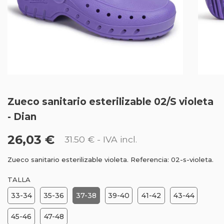
Zueco sanitario esterilizable 02/S violeta
- Dian
26,03 €
31.50 €
- IVA incl.
Zueco sanitario esterilizable violeta. Referencia: 02-s-violeta.
TALLA
33-34
35-36
37-38
39-40
41-42
43-44
45-46
47-48