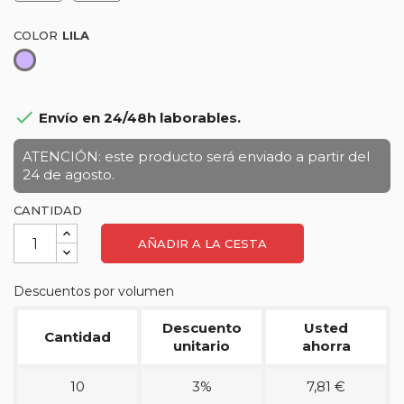
COLOR
Lila

Envío en 24/48h laborables.
ATENCIÓN: este producto será enviado a partir del
24 de agosto.
CANTIDAD
AÑADIR A LA CESTA
Descuentos por volumen
Descuento
Usted
Cantidad
unitario
ahorra
10
3%
7,81 €