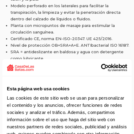
Modelo perforado en los laterales para facilitar la
transpiración, la limpieza y evitar la penetración directa
dentro del calzado de líquidos o fluidos.
Planta con micropuntos de masaje para estimular la
circulación sanguínea.
Certificado CE, norma EN-ISO-20347. UE 425/2016.
Nivel de protección OB+SRA+A+E. ANTIbacterial ISO 16187.
SRA = antideslizante en baldosa y agua con detergente
como lubricante.
OB =exigencias de base.
E= Absorción de energía en el talón.
A= Antiestático.
Calzado disipativo electroestático Clase Ambiental 3
Esta página web usa cookies
(norma UNE-EN 61340-4-3:2005).
Las cookies de este sitio web se usan para personalizar
el contenido y los anuncios, ofrecer funciones de redes
sociales y analizar el tráfico. Además, compartimos
información sobre el uso que haga del sitio web con
Solicita presupuesto:
EMAIL
nuestros partners de redes sociales, publicidad y análisis
web, quienes pueden combinarla con otra información