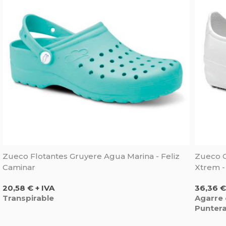
Zueco Flotantes Gruyere Agua Marina - Feliz
Zueco C
Caminar
Xtrem -
Precio
Precio
20,58 € + IVA
36,36 €
Transpirable
Agarre 
Punter