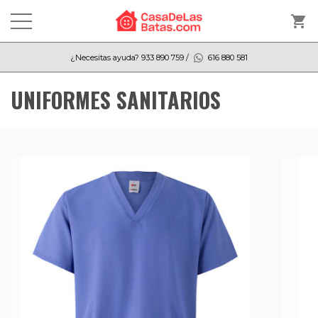
shopping_cart
¿Necesitas ayuda?
933 890 759
/
616 880 581
UNIFORMES SANITARIOS