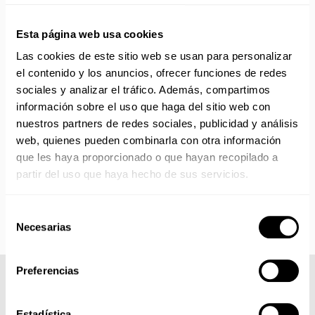
ENVÍOS EN AGOSTO
Esta página web usa cookies
No realizamos envíos del 10 al 21 de agosto.
Reanudamos envíos el día 24 de agosto para productos
Las cookies de este sitio web se usan para personalizar
con disponibilidad 24/48 horas.
el contenido y los anuncios, ofrecer funciones de redes
Si adquieres productos con distinto plazo de entrega, el
sociales y analizar el tráfico. Además, compartimos
pedido se envía cuando está completo.
información sobre el uso que haga del sitio web con
Los productos sin disponibilidad 24 horas serán servidos a
nuestros partners de redes sociales, publicidad y análisis
partir de la fecha indicada en cada producto según fábrica.
web, quienes pueden combinarla con otra información
IMPORTANTE PERSONALIZACIONES
: EL taller de
que les haya proporcionado o que hayan recopilado a
bordados y estampados está cerrado en agosto. Se
partir del uso que haya hecho de sus servicios.
reanudan las personalizaciones por orden de compra a
partir de septiembre.
Selección
Necesarias
de
consentimiento
Preferencias
COMPLETA TU LOOK
Estadística