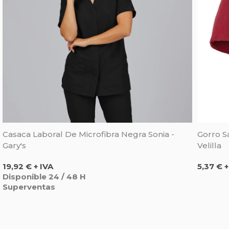
Casaca Laboral De Microfibra Negra Sonia -
Gorro Sa
Gary's
Velilla
Precio
Precio
19,92 € + IVA
5,37 € +
Disponible 24 / 48 H
Superventas