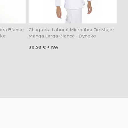
ibra Blanco
Chaqueta Laboral Microfibra De Mujer
eke
Manga Larga Blanca - Dyneke
Precio
30,58 € + IVA