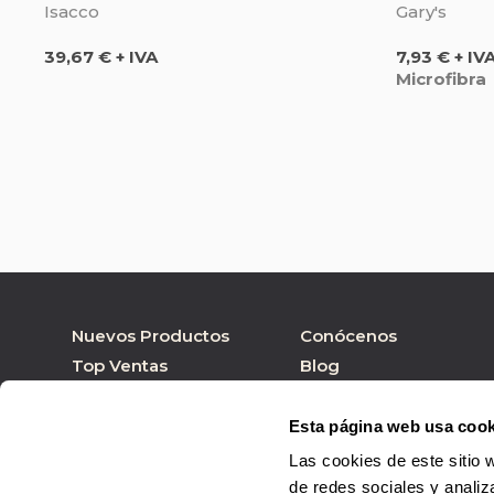
Isacco
Gary's
Precio
Precio
39,67 € + IVA
7,93 € + IV
Microfibra
Nuevos Productos
Conócenos
Top Ventas
Blog
Nuestras marcas
Tienda online
Personalizar Producto
Tienda física
Esta página web usa cook
Las cookies de este sitio 
de redes sociales y analiz