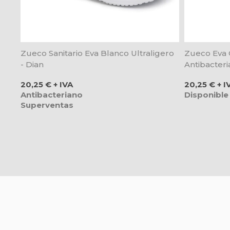
Zueco Sanitario Eva Blanco Ultraligero
Zueco Eva C
- Dian
Antibacteri
Precio
Precio
20,25 € + IVA
20,25 € + I
Antibacteriano
Disponible
Superventas