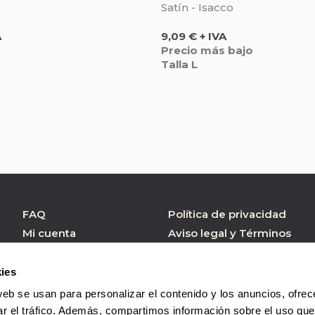
Satín - Isacco
Precio
A
9,09 € + IVA
Precio más bajo
Talla L
FAQ
Política de privacidad
Mi cuenta
Aviso legal y Términos
de Uso
Atención al cliente
Política de cookies
Formulario contacto
ies
Condiciones de
web se usan para personalizar el contenido y los anuncios, ofrec
Compra
ar el tráfico. Además, compartimos información sobre el uso que