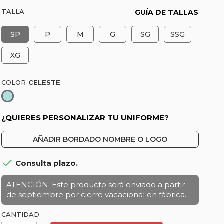
TALLA
GUÍA DE TALLAS
SP
P
M
G
SG
SSG
XG
COLOR
Celeste
¿QUIERES PERSONALIZAR TU UNIFORME?
AÑADIR BORDADO NOMBRE O LOGO

Consulta plazo.
ATENCIÓN: Este producto será enviado a partir
de septiembre por cierre vacacional en fábrica.
CANTIDAD