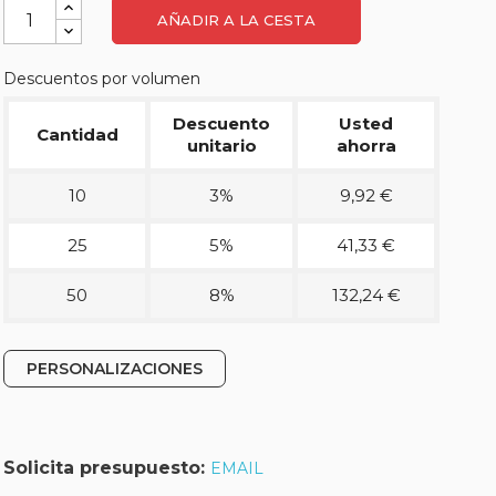
AÑADIR A LA CESTA
Descuentos por volumen
Descuento
Usted
Cantidad
unitario
ahorra
10
3%
9,92 €
25
5%
41,33 €
50
8%
132,24 €
PERSONALIZACIONES
Solicita presupuesto:
EMAIL