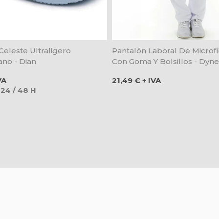
eleste Ultraligero
Pantalón Laboral De Microf
ano - Dian
Con Goma Y Bolsillos - Dyn
Precio
VA
21,49 € + IVA
 24 / 48 H