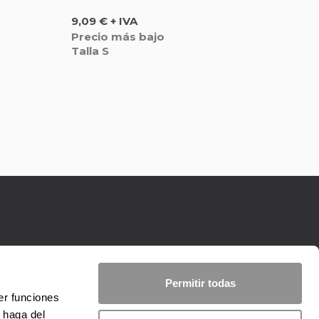
Precio
9,09 € + IVA
Precio más bajo
Talla S
Permitir todas
er funciones
 haga del