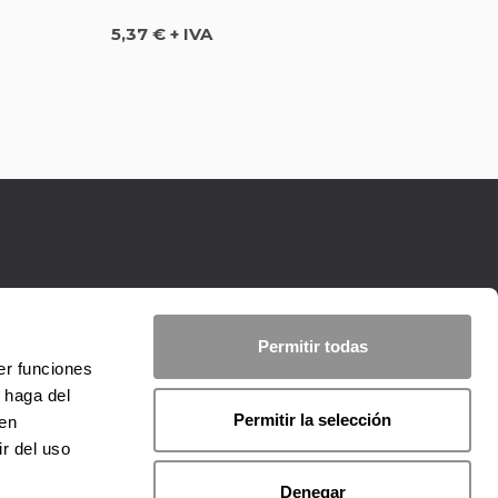
Precio
5,37 € + IVA
Permitir todas
er funciones
 haga del
Permitir la selección
den
r del uso
Denegar