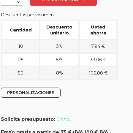
Descuentos por volumen
Descuento
Usted
Cantidad
unitario
ahorra
10
3%
7,94 €
25
5%
33,06 €
50
8%
105,80 €
PERSONALIZACIONES
Solicita presupuesto:
EMAIL
Envío gratis a partir de 75 €+IVA (90 € IVA