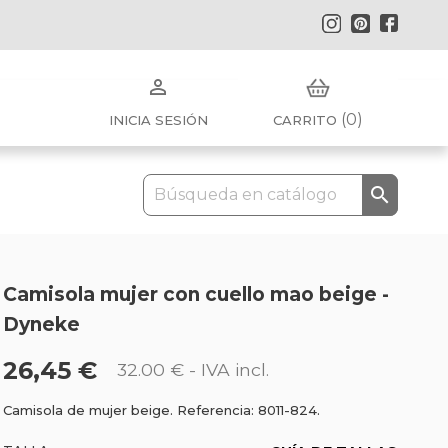
Instagram
Pinterest
Faceb

(0)
INICIA SESIÓN
CARRITO

Camisola mujer con cuello mao beige -
Dyneke
26,45 €
32.00 €
- IVA incl.
Camisola de mujer beige. Referencia: 8011-824.