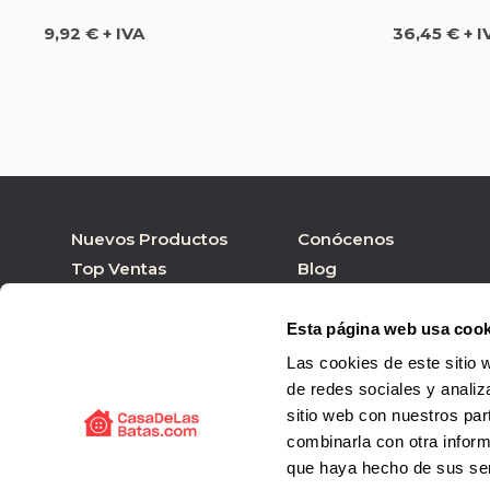
Precio
Precio
9,92 € + IVA
36,45 € + I
Nuevos Productos
Conócenos
Top Ventas
Blog
Nuestras marcas
Tienda online
Personalizar Producto
Tienda física
Esta página web usa cook
Las cookies de este sitio 
de redes sociales y analiz
sitio web con nuestros par
combinarla con otra inform
que haya hecho de sus ser