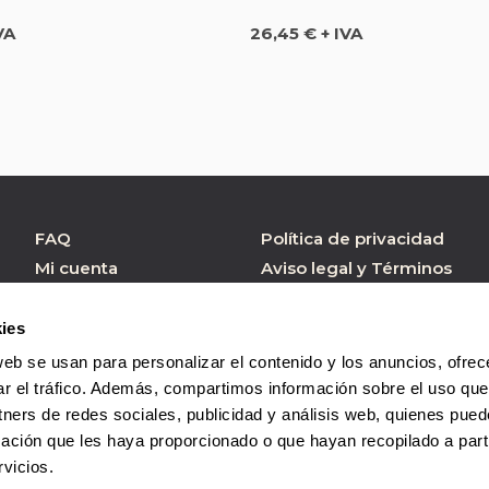
Precio
VA
26,45 € + IVA
FAQ
Política de privacidad
Mi cuenta
Aviso legal y Términos
de Uso
Atención al cliente
Política de cookies
Formulario contacto
ies
Condiciones de
web se usan para personalizar el contenido y los anuncios, ofrec
Compra
ar el tráfico. Además, compartimos información sobre el uso que
tners de redes sociales, publicidad y análisis web, quienes pue
ación que les haya proporcionado o que hayan recopilado a parti
vicios.