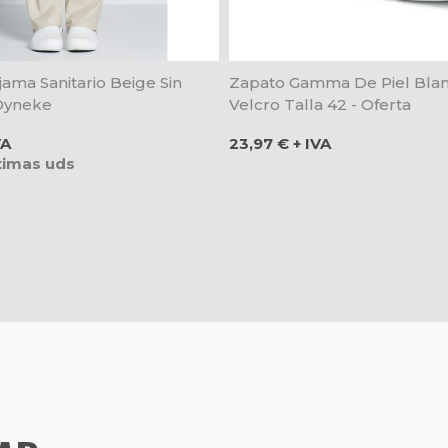
jama Sanitario Beige Sin
Zapato Gamma De Piel Bla
 Dyneke
Velcro Talla 42 - Oferta
Precio
VA
23,97 € + IVA
ltimas uds