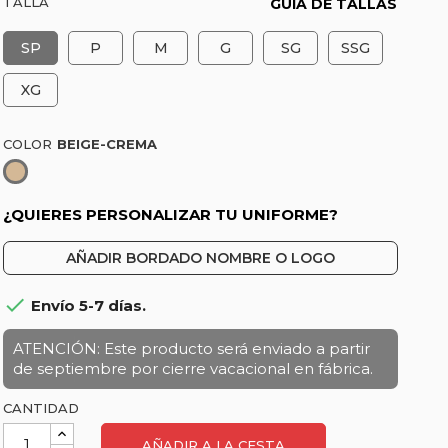
TALLA
GUÍA DE TALLAS
SP
P
M
G
SG
SSG
XG
COLOR
Beige-
Crema
¿QUIERES PERSONALIZAR TU UNIFORME?
AÑADIR BORDADO NOMBRE O LOGO

Envío 5-7 días.
ATENCIÓN: Este producto será enviado a partir
de septiembre por cierre vacacional en fábrica.
CANTIDAD
AÑADIR A LA CESTA