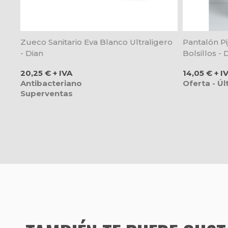
Zueco Sanitario Eva Blanco Ultraligero
Pantalón Pi
- Dian
Bolsillos -
Precio
Precio
20,25 € + IVA
14,05 € + I
Antibacteriano
Oferta - Ú
Superventas