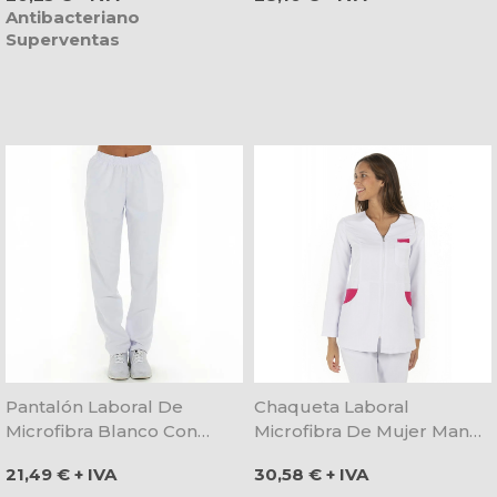
Antibacteriano
Superventas
Pantalón Laboral De
Chaqueta Laboral
Microfibra Blanco Con
Microfibra De Mujer Manga
Goma Y Bolsillos - Dyneke
Larga Blanca Y Fucsia -
Precio
Precio
21,49 € + IVA
30,58 € + IVA
Dyneke