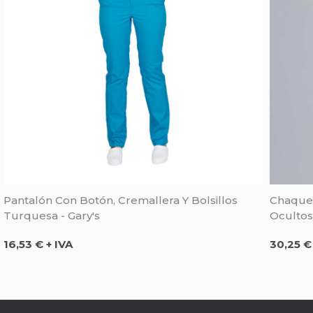
Pantalón Con Botón, Cremallera Y Bolsillos
Chaquet
Turquesa - Gary's
Ocultos 
Precio
Precio
16,53 € + IVA
30,25 €