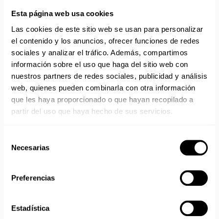
Esta página web usa cookies
Aprovecha el envío gratuito en toda España excepto
Canarias, Baleares, Ceuta y Melilla.
Las cookies de este sitio web se usan para personalizar
el contenido y los anuncios, ofrecer funciones de redes
ENVÍOS EN AGOSTO
sociales y analizar el tráfico. Además, compartimos
información sobre el uso que haga del sitio web con
No realizamos envíos del 10 al 21 de agosto.
nuestros partners de redes sociales, publicidad y análisis
Reanudamos envíos el día 24 de agosto para productos
web, quienes pueden combinarla con otra información
con disponibilidad 24/48 horas.
que les haya proporcionado o que hayan recopilado a
Si adquieres productos con distinto plazo de entrega, el
partir del uso que haya hecho de sus servicios.
pedido se envía cuando está completo.
Los productos sin disponibilidad 24 horas serán servidos a
partir de la fecha indicada en cada producto según fábrica.
Selección
IMPORTANTE PERSONALIZACIONES
: EL taller de
Necesarias
de
bordados y estampados está cerrado en agosto. Se
consentimiento
reanudan las personalizaciones por orden de compra a
partir de septiembre.
Preferencias
Estadística