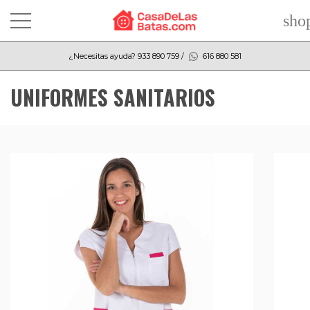
sho
¿Necesitas ayuda?
933 890 759
/
616 880 581
UNIFORMES SANITARIOS