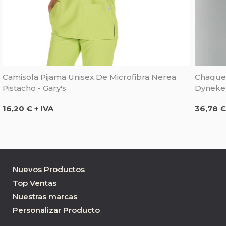
Camisola Pijama Unisex De Microfibra Nerea
Chaquet
Pistacho - Gary's
Dyneke
Precio
Precio
16,20 € + IVA
36,78 €
Nuevos Productos
Top Ventas
Nuestras marcas
Personalizar Producto