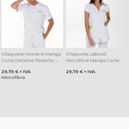
Chaqueta Hombre Manga
Chaqueta Laboral
Corta Detalles Pistacho -
Microfibra Manga Corta
Dyneke
Contraste Pistacho -
Precio
Precio
29,75 € + IVA
29,75 € + IVA
Dyneke
Microfibra