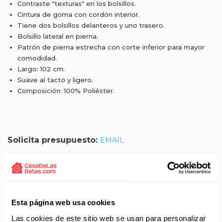
Contraste "texturas" en los bolsillos.
Cintura de goma con cordón interior.
Tiene dos bolsillos delanteros y uno trasero.
Bolsillo lateral en pierna.
Patrón de pierna estrecha con corte inferior para mayor
comodidad.
Largo: 102 cm.
Suave al tacto y ligero.
Composición: 100% Poliéster.
Solicita presupuesto:
EMAIL
Envío gratis a partir de 75 €+IVA (90 € IVA incl.)
Aprovecha el envío gratuito en toda España excepto
Canarias, Baleares, Ceuta y Melilla.
Esta página web usa cookies
ENVÍOS EN AGOSTO
Las cookies de este sitio web se usan para personalizar