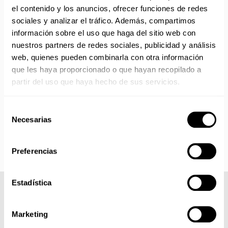
el contenido y los anuncios, ofrecer funciones de redes
No realizamos envíos del 10 al 21 de agosto.
sociales y analizar el tráfico. Además, compartimos
Reanudamos envíos el día 24 de agosto para productos
información sobre el uso que haga del sitio web con
con disponibilidad 24/48 horas.
nuestros partners de redes sociales, publicidad y análisis
Si adquieres productos con distinto plazo de entrega, el
web, quienes pueden combinarla con otra información
pedido se envía cuando está completo.
Los productos sin disponibilidad 24 horas serán servidos a
que les haya proporcionado o que hayan recopilado a
partir de la fecha indicada en cada producto según fábrica.
partir del uso que haya hecho de sus servicios.
IMPORTANTE PERSONALIZACIONES
: EL taller de
bordados y estampados está cerrado en agosto. Se
Selección
reanudan las personalizaciones por orden de compra a
Necesarias
de
partir de septiembre.
consentimiento
Preferencias
Estadística
COMPLETA TU LOOK
Marketing