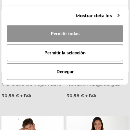
Mostrar detalles
Permitir todas
Permitir la selección
Denegar
Chaqueta Laboral
Chaqueta Microfibra
Microfibra De Mujer Manga
Hombre Manga Larga
Larga Blanca Y Pistacho -
Blanca Y Pistacho - Dyneke
Precio
Precio
30,58 € + IVA
30,58 € + IVA
Dyneke