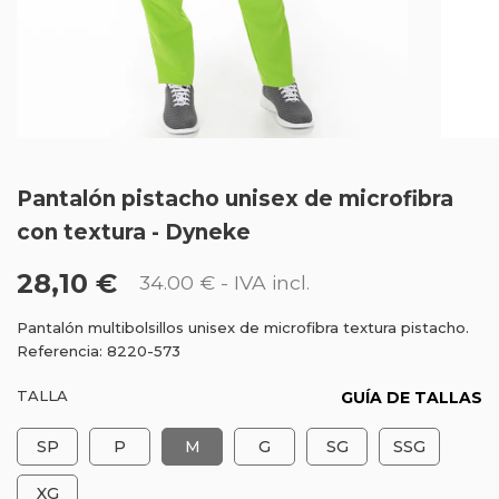
Pantalón pistacho unisex de microfibra
con textura - Dyneke
28,10 €
34.00 €
- IVA incl.
Pantalón multibolsillos unisex de microfibra textura pistacho.
Referencia: 8220-573
TALLA
GUÍA DE TALLAS
SP
P
M
G
SG
SSG
XG