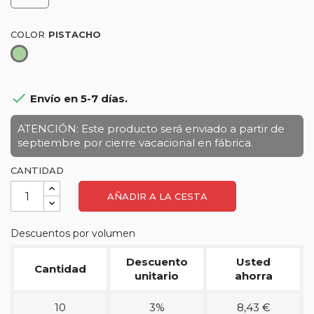
COLOR
Pistacho

Envío en 5-7 días.
ATENCIÓN: Este producto será enviado a partir de
septiembre por cierre vacacional en fábrica.
CANTIDAD
AÑADIR A LA CESTA
Descuentos por volumen
Descuento
Usted
Cantidad
unitario
ahorra
10
3%
8,43 €