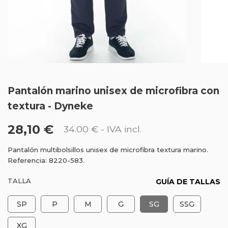
Pantalón marino unisex de microfibra con
textura - Dyneke
28,10 €
34.00 €
- IVA incl.
Pantalón multibolsillos unisex de microfibra textura marino.
Referencia: 8220-583.
TALLA
GUÍA DE TALLAS
SP
P
M
G
SG
SSG
XG