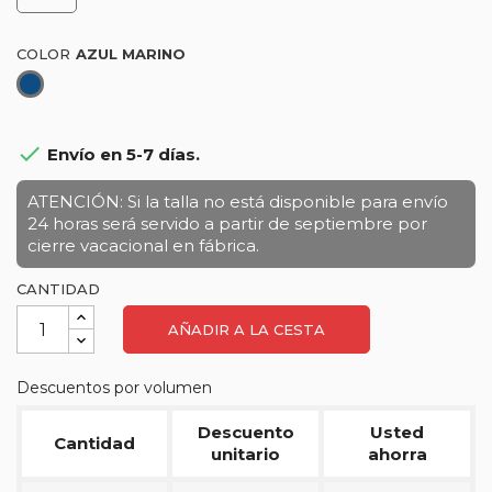
COLOR
Azul
marino

Envío en 5-7 días.
ATENCIÓN: Si la talla no está disponible para envío
24 horas será servido a partir de septiembre por
cierre vacacional en fábrica.
CANTIDAD
AÑADIR A LA CESTA
Descuentos por volumen
Descuento
Usted
Cantidad
unitario
ahorra