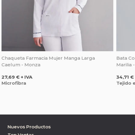
Chaqueta Farmacia Mujer Manga Larga
Bata Co
Caelum - Monza
Marilia 
Precio
Precio
27,69 € + IVA
34,71 € 
Microfibra
Tejido 
Nuevos Productos
Top Ventas