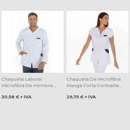
Chaqueta Laboral
Chaqueta De Microfibra
Microfibra De Hombre
Manga Corta Contraste
Manga Larga Blanca Y
Azul - Dyneke
Precio
Precio
30,58 € + IVA
29,75 € + IVA
Marino - Dyneke