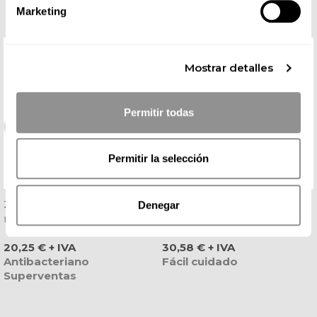
Marketing
Mostrar detalles
Permitir todas
Permitir la selección
Zueco Sanitario Eva Blanco
Chaqueta Laboral
Denegar
Ultraligero - Dian
Microfibra De Mujer Manga
Larga Blanca Y Marino -
Precio
Precio
20,25 € + IVA
30,58 € + IVA
Dyneke
Antibacteriano
Fácil cuidado
Superventas