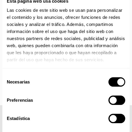
ENVÍOS EN AGOSTO
Esta página web usa cookies
Las cookies de este sitio web se usan para personalizar
No realizamos envíos del 10 al 21 de agosto.
el contenido y los anuncios, ofrecer funciones de redes
Reanudamos envíos el día 24 de agosto para productos
sociales y analizar el tráfico. Además, compartimos
con disponibilidad 24/48 horas.
información sobre el uso que haga del sitio web con
Si adquieres productos con distinto plazo de entrega, el
nuestros partners de redes sociales, publicidad y análisis
pedido se envía cuando está completo.
web, quienes pueden combinarla con otra información
Los productos sin disponibilidad 24 horas serán servidos a
partir de la fecha indicada en cada producto según fábrica.
que les haya proporcionado o que hayan recopilado a
IMPORTANTE PERSONALIZACIONES
: EL taller de
partir del uso que haya hecho de sus servicios.
bordados y estampados está cerrado en agosto. Se
reanudan las personalizaciones por orden de compra a
Selección
partir de septiembre.
Necesarias
de
consentimiento
Preferencias
Estadística
COMPLETA TU LOOK