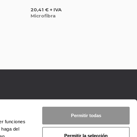
Precio
20,41 € + IVA
Microfibra
Permitir todas
er funciones
 haga del
Permitir la selección
den