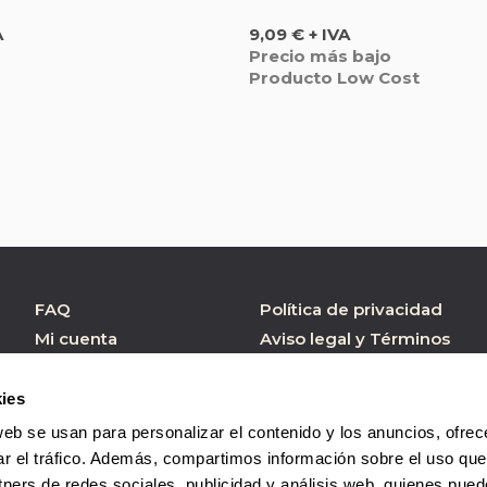
Precio
A
9,09 € + IVA
Precio más bajo
Producto Low Cost
FAQ
Política de privacidad
Mi cuenta
Aviso legal y Términos
de Uso
Atención al cliente
Política de cookies
Formulario contacto
ies
Condiciones de
web se usan para personalizar el contenido y los anuncios, ofrec
Compra
ar el tráfico. Además, compartimos información sobre el uso que
tners de redes sociales, publicidad y análisis web, quienes pue