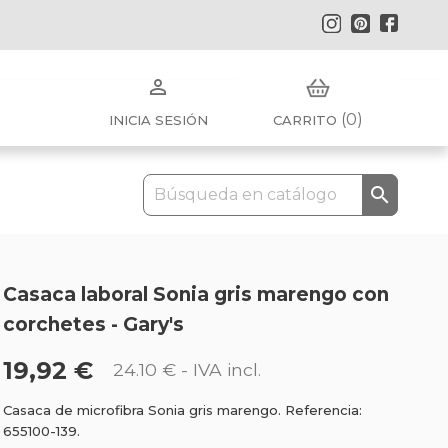
Instagram
Pinterest
Faceb

(0)
INICIA SESIÓN
CARRITO

Casaca laboral Sonia gris marengo con
corchetes - Gary's
19,92 €
24.10 €
- IVA incl.
Casaca de microfibra Sonia gris marengo. Referencia:
655100-139.