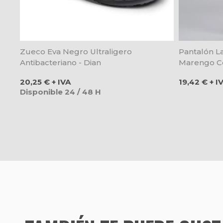
Zueco Eva Negro Ultraligero
Pantalón La
Antibacteriano - Dian
Marengo Co
Precio
Precio
20,25 € + IVA
19,42 € + I
Disponible 24 / 48 H