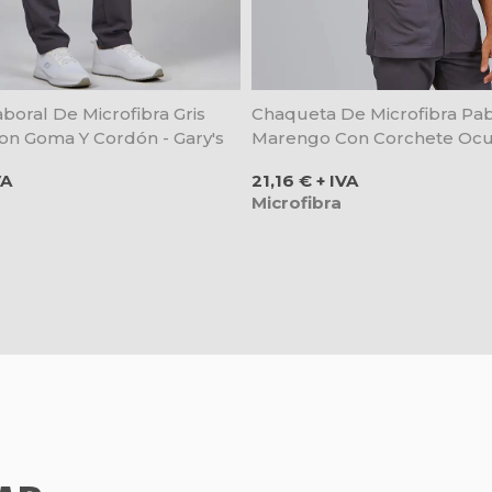
boral De Microfibra Gris
Chaqueta De Microfibra Pab
n Goma Y Cordón - Gary's
Marengo Con Corchete Ocult
Precio
VA
21,16 € + IVA
Microfibra