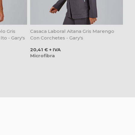
lo Gris
Casaca Laboral Aitana Gris Marengo
o - Gary's
Con Corchetes - Gary's
Precio
20,41 € + IVA
Microfibra