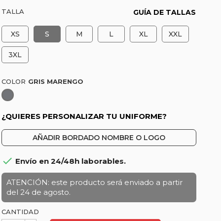
TALLA
GUÍA DE TALLAS
XS
S
M
L
XL
XXL
3XL
COLOR
Gris
marengo
¿QUIERES PERSONALIZAR TU UNIFORME?
AÑADIR BORDADO NOMBRE O LOGO

Envío en 24/48h laborables.
ATENCIÓN: este producto será enviado a partir
del 24 de agosto.
CANTIDAD