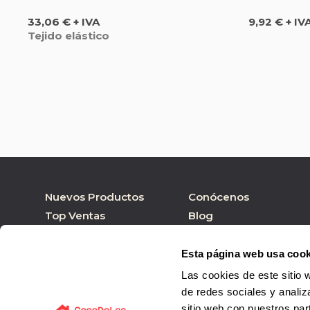
Precio
Precio
33,06 € + IVA
9,92 € + IV
Tejido elástico
Nuevos Productos
Conócenos
Top Ventas
Blog
Nuestras marcas
Tienda online
Personalizar Producto
Tienda física
Esta página web usa cook
Las cookies de este sitio 
de redes sociales y analiz
sitio web con nuestros par